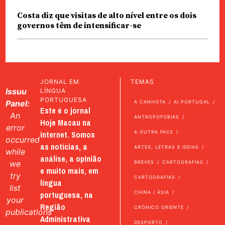
Costa diz que visitas de alto nível entre os dois
governos têm de intensificar-se
JORNAL EM
TEMAS
Issuu
LÍNGUA
PORTUGUESA
Panel:
A CANHOTA
AI PORTUGAL
Este é o jornal
An
ANTROPOFOBIAS
Hoje Macau na
error
internet. Somos
A OUTRA FACE
occurred
as notícias, a
ARTES, LETRAS E IDEIAS
while
análise, a opinião
we
BREVES
CARTOGRAFIAS
e muito mais, em
try
CARTOGRAFIAS
língua
list
portuguesa, na
CHINA / ÁSIA
your
Região
CRÓNICO ORIENTE
publications
Administrativa
DESPORTO