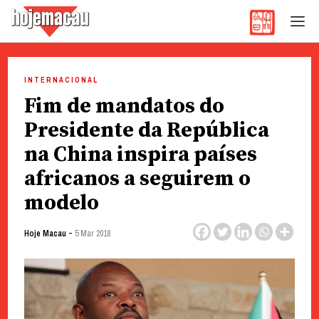
Hoje Macau
Jornal em Língua Portuguesa
Skip
to
INTERNACIONAL
content
Fim de mandatos do
Presidente da República
na China inspira países
africanos a seguirem o
modelo
-
Hoje Macau
5 Mar 2018