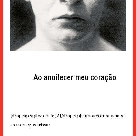
Ao anoitecer meu coração
[dropcap style≠’circle’]A[/dropcap]o anoitecer ouvem-se
os morcegos trissar.