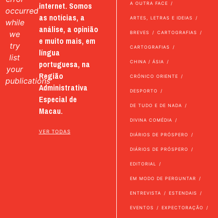
internet. Somos
A OUTRA FACE
occurred
as notícias, a
ARTES, LETRAS E IDEIAS
while
análise, a opinião
we
BREVES
CARTOGRAFIAS
e muito mais, em
try
CARTOGRAFIAS
língua
list
portuguesa, na
CHINA / ÁSIA
your
Região
CRÓNICO ORIENTE
publications
Administrativa
DESPORTO
Especial de
DE TUDO E DE NADA
Macau.
DIVINA COMÉDIA
VER TODAS
DIÁRIOS DE PRÓSPERO
DIÁRIOS DE PRÓSPERO
EDITORIAL
EM MODO DE PERGUNTAR
ENTREVISTA
ESTENDAIS
EVENTOS
EXPECTORAÇÃO