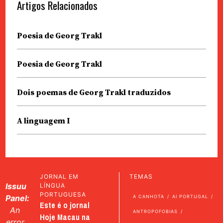
Artigos Relacionados
Poesia de Georg Trakl
Poesia de Georg Trakl
Dois poemas de Georg Trakl traduzidos
A linguagem I
JORNAL EM
TEMAS
Issuu
LÍNGUA
PORTUGUESA
Panel:
A CANHOTA
AI PORTUGAL
Este é o jornal
An
ANTROPOFOBIAS
Hoje Macau na
error