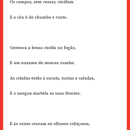
Os campos, sem cessar, cintilam
E o céu é de chumbo e vasto.
Grotesca a brasa cintila no fogão,
E um enxame de moscas zumbe.
As criadas estão à escuta, tontas e caladas,
E o sangue martela as suas frontes.
E às vezes cruzam-se olhares cobiçosos,