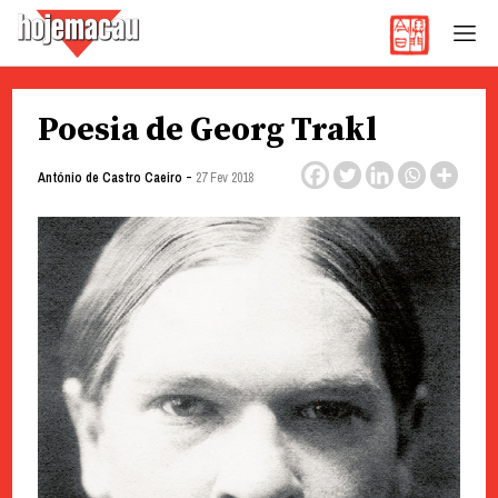
Hoje Macau
Jornal em Língua Portuguesa
Skip
Poesia de Georg Trakl
to
content
-
António de Castro Caeiro
27 Fev 2018