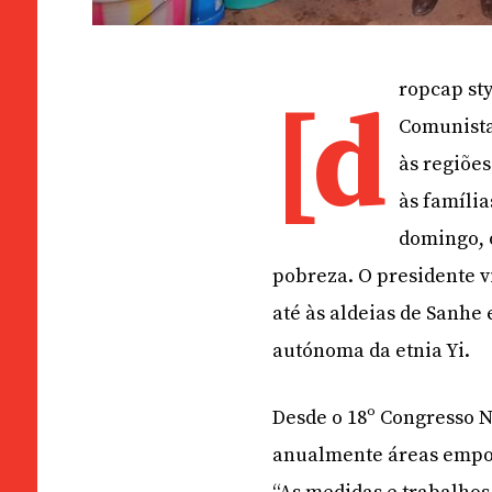
ropcap sty
[d
Comunista
às regiões
às famíli
domingo, 
pobreza. O presidente v
até às aldeias de Sanhe
autónoma da etnia Yi.
Desde o 18º Congresso N
anualmente áreas empob