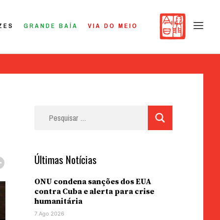
ZES
GRANDE BAÍA
VIA DO MEIO
Pesquisar
por:
Últimas Notícias
ONU condena sanções dos EUA
contra Cuba e alerta para crise
humanitária
7 Ago 2026