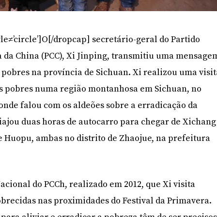
le≠’circle’]O[/dropcap] secretário-geral do Partido
 da China (PCC), Xi Jinping, transmitiu uma mensage
 pobres na província de Sichuan. Xi realizou uma visi
as pobres numa região montanhosa em Sichuan, no
onde falou com os aldeões sobre a erradicação da
iajou duas horas de autocarro para chegar de Xichang
 e Huopu, ambas no distrito de Zhaojue, na prefeitura
acional do PCCh, realizado em 2012, que Xi visita
recidas nas proximidades do Festival da Primavera.