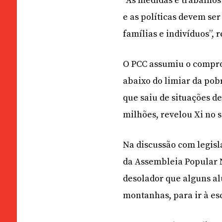
“As medidas e trabalhos 
e as políticas devem se
famílias e indivíduos”, 
O PCC assumiu o compro
abaixo do limiar da pob
que saiu de situações d
milhões, revelou Xi no 
Na discussão com legisl
da Assembleia Popular 
desolador que alguns al
montanhas, para ir à esc