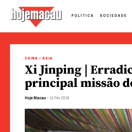
POLÍTICA
SOCIEDADE
Hoje Macau
Jornal em Língua Portuguesa
Skip
to
CHINA / ÁSIA
content
Xi Jinping | Erradi
principal missão 
Hoje Macau
-
13 Fev 2018