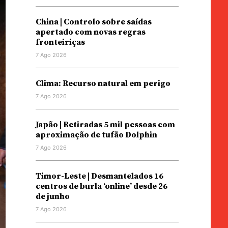
China | Controlo sobre saídas
apertado com novas regras
fronteiriças
7 Ago 2026
Clima: Recurso natural em perigo
7 Ago 2026
Japão | Retiradas 5 mil pessoas com
aproximação de tufão Dolphin
7 Ago 2026
Timor-Leste | Desmantelados 16
centros de burla ‘online’ desde 26
de junho
7 Ago 2026