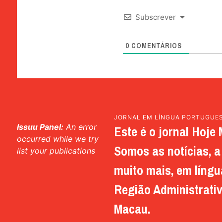
Subscrever
0
COMENTÁRIOS
JORNAL EM LÍNGUA PORTUGUE
Issuu Panel:
An error
Este é o jornal Hoje 
occurred while we try
Somos as notícias, a 
list your publications
muito mais, em língu
Região Administrativ
Macau.