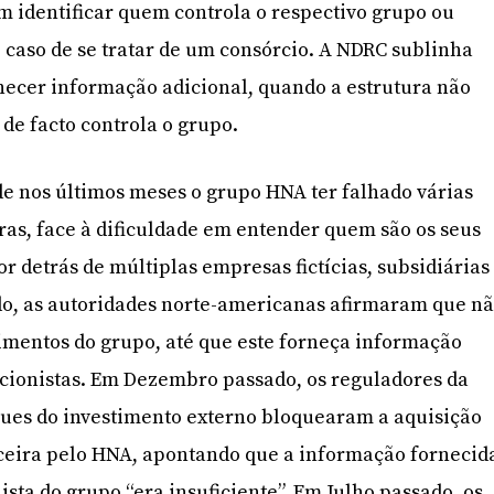
m identificar quem controla o respectivo grupo ou
 caso de se tratar de um consórcio. A NDRC sublinha
necer informação adicional, quando a estrutura não
e facto controla o grupo.
de nos últimos meses o grupo HNA ter falhado várias
ras, face à dificuldade em entender quem são os seus
or detrás de múltiplas empresas fictícias, subsidiárias
do, as autoridades norte-americanas afirmaram que n
imentos do grupo, até que este forneça informação
ccionistas. Em Dezembro passado, os reguladores da
ues do investimento externo bloquearam a aquisição
ceira pelo HNA, apontando que a informação fornecid
ista do grupo “era insuficiente”. Em Julho passado, os