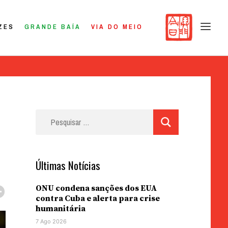
ZES
GRANDE BAÍA
VIA DO MEIO
Pesquisar
por:
Últimas Notícias
ONU condena sanções dos EUA
contra Cuba e alerta para crise
humanitária
7 Ago 2026