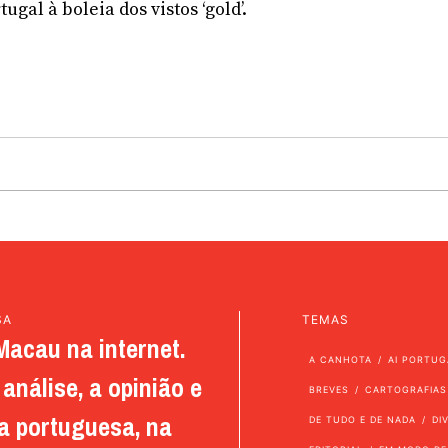
al à boleia dos vistos ‘gold’.
SA
TEMAS
Macau na internet.
A CANHOTA
AI PORTUG
análise, a opinião e
BREVES
CARTOGRAFIAS
a portuguesa, na
DE TUDO E DE NADA
DI