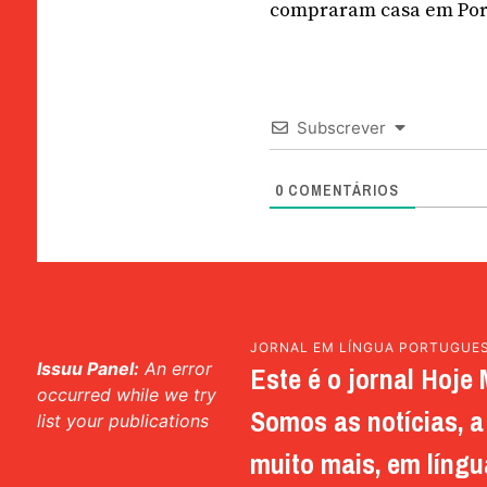
compraram casa em Portug
Subscrever
0
COMENTÁRIOS
JORNAL EM LÍNGUA PORTUGUE
Issuu Panel:
An error
Este é o jornal Hoje 
occurred while we try
Somos as notícias, a 
list your publications
muito mais, em língu