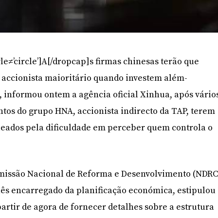
le≠’circle’]A[/dropcap]s firmas chinesas terão que
o accionista maioritário quando investem além-
, informou ontem a agência oficial Xinhua, após vário
ntos do grupo HNA, accionista indirecto da TAP, terem
ueados pela dificuldade em perceber quem controla o
missão Nacional de Reforma e Desenvolvimento (NDRC
s encarregado da planificação económica, estipulou
artir de agora de fornecer detalhes sobre a estrutura