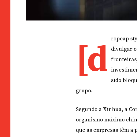
ropcap sty
[d
divulgar 
fronteiras
investime
sido bloq
grupo.
Segundo a Xinhua, a Co
organismo máximo chinê
que as empresas têm a p