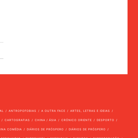
AL
ANTROPOFOBIAS
A OUTRA FACE
ARTES, LETRAS E IDEIAS
CARTOGRAFIAS
CHINA / ÁSIA
CRÓNICO ORIENTE
DESPORTO
VINA COMÉDIA
DIÁRIOS DE PRÓSPERO
DIÁRIOS DE PRÓSPERO