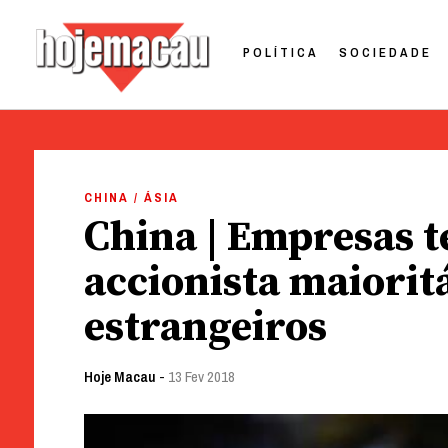
POLÍTICA
SOCIEDADE
Hoje Macau
Jornal em Língua Portuguesa
Skip
to
CHINA / ÁSIA
content
China | Empresas t
accionista maiorit
estrangeiros
Hoje Macau
-
13 Fev 2018