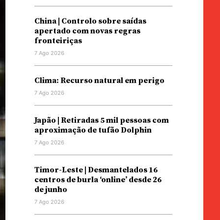
China | Controlo sobre saídas
apertado com novas regras
fronteiriças
7 Ago 2026
Clima: Recurso natural em perigo
7 Ago 2026
Japão | Retiradas 5 mil pessoas com
aproximação de tufão Dolphin
7 Ago 2026
Timor-Leste | Desmantelados 16
centros de burla ‘online’ desde 26
de junho
7 Ago 2026