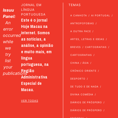
JORNAL EM
TEMAS
Issuu
LÍNGUA
PORTUGUESA
Panel:
A CANHOTA
AI PORTUGAL
Este é o jornal
An
ANTROPOFOBIAS
Hoje Macau na
error
internet. Somos
A OUTRA FACE
occurred
as notícias, a
ARTES, LETRAS E IDEIAS
while
análise, a opinião
we
BREVES
CARTOGRAFIAS
e muito mais, em
try
CARTOGRAFIAS
língua
list
portuguesa, na
CHINA / ÁSIA
your
Região
CRÓNICO ORIENTE
publications
Administrativa
DESPORTO
Especial de
DE TUDO E DE NADA
Macau.
DIVINA COMÉDIA
VER TODAS
DIÁRIOS DE PRÓSPERO
DIÁRIOS DE PRÓSPERO