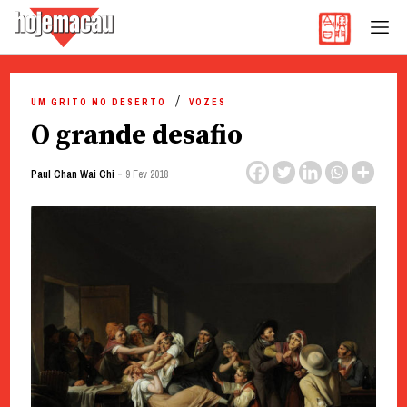
Hoje Macau
Jornal em Língua Portuguesa
Skip
to
UM GRITO NO DESERTO
VOZES
content
O grande desafio
-
Paul Chan Wai Chi
9 Fev 2018