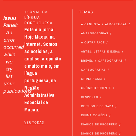
JORNAL EM
TEMAS
Issuu
LÍNGUA
PORTUGUESA
Panel:
A CANHOTA
AI PORTUGAL
Este é o jornal
An
ANTROPOFOBIAS
Hoje Macau na
error
internet. Somos
A OUTRA FACE
occurred
as notícias, a
ARTES, LETRAS E IDEIAS
while
análise, a opinião
we
BREVES
CARTOGRAFIAS
e muito mais, em
try
CARTOGRAFIAS
língua
list
portuguesa, na
CHINA / ÁSIA
your
Região
CRÓNICO ORIENTE
publications
Administrativa
DESPORTO
Especial de
DE TUDO E DE NADA
Macau.
DIVINA COMÉDIA
VER TODAS
DIÁRIOS DE PRÓSPERO
DIÁRIOS DE PRÓSPERO