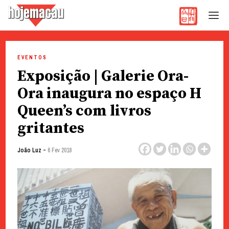
Hoje Macau
Jornal em Língua Portuguesa
Skip
to
EVENTOS
content
Exposição | Galerie Ora-
Ora inaugura no espaço H
Queen’s com livros
gritantes
-
João Luz
6 Fev 2018