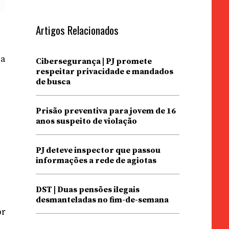
Artigos Relacionados
s
ia
Cibersegurança | PJ promete
respeitar privacidade e mandados
de busca
i
Prisão preventiva para jovem de 16
anos suspeito de violação
PJ deteve inspector que passou
informações a rede de agiotas
DST | Duas pensões ilegais
desmanteladas no fim-de-semana
or