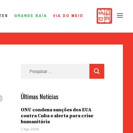
ZES
GRANDE BAÍA
VIA DO MEIO
Pesquisar
por:
Últimas Notícias
ONU condena sanções dos EUA
contra Cuba e alerta para crise
humanitária
7 Ago 2026