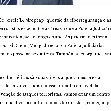
le≠’circle’]A[/dropcap] questão da cibersegurança e a
rroristas estão entre as áreas a que a Polícia Judiciár
r mais atenção ao longo do ano. As prioridades foram
por Sit Chong Meng, director da Polícia Judiciária,
omado posse na sexta-feira. Também a lei orgânica va
 e cibernéticas são duas áreas a que vamos prestar
 desenvolver mais o nosso trabalho ao nível da
venção de ataques terroristas. Vamos criar um centro
ar uma divisão contra ataques terroristas”, começou p