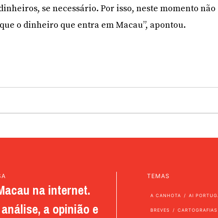
 dinheiros, se necessário. Por isso, neste momento não
que o dinheiro que entra em Macau”, apontou.
SA
TEMAS
Macau na internet.
A CANHOTA
AI PORTUG
análise, a opinião e
BREVES
CARTOGRAFIAS