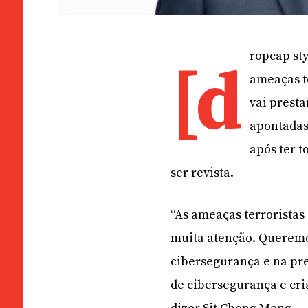
ropcap sty
[d
ameaças te
vai presta
apontadas 
após ter t
ser revista.
“As ameaças terroristas
muita atenção. Queremos
cibersegurança e na pre
de cibersegurança e cri