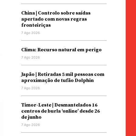
China | Controlo sobre saídas
apertado com novas regras
fronteiriças
7 Ago 2026
Clima: Recurso natural em perigo
7 Ago 2026
Japão | Retiradas 5 mil pessoas com
aproximação de tufão Dolphin
7 Ago 2026
Timor-Leste | Desmantelados 16
centros de burla ‘online’ desde 26
de junho
7 Ago 2026