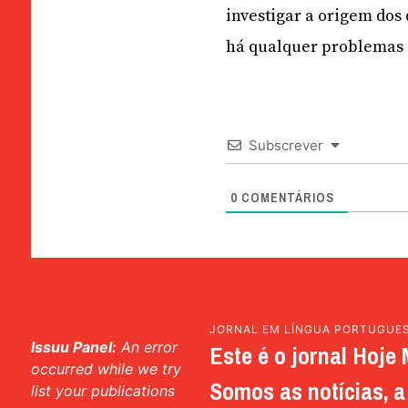
investigar a origem dos
há qualquer problemas 
Subscrever
0
COMENTÁRIOS
JORNAL EM LÍNGUA PORTUGUE
Issuu Panel:
An error
Este é o jornal Hoje 
occurred while we try
Somos as notícias, a 
list your publications