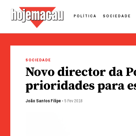
POLÍTICA
SOCIEDADE
Hoje Macau
Jornal em Língua Portuguesa
Skip
to
SOCIEDADE
content
Novo director da Po
prioridades para e
João Santos Filipe
-
5 Fev 2018