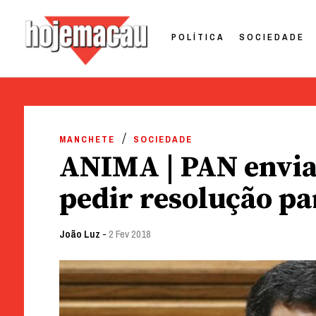
POLÍTICA
SOCIEDADE
Hoje Macau
Jornal em Língua Portuguesa
Skip
to
MANCHETE
SOCIEDADE
content
ANIMA | PAN envia 
pedir resolução pa
João Luz
-
2 Fev 2018