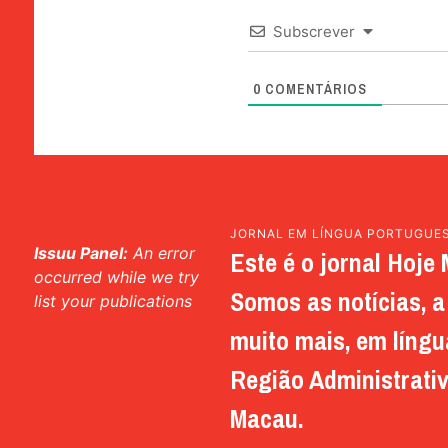
Subscrever
0
COMENTÁRIOS
JORNAL EM LÍNGUA PORTUGUE
Issuu Panel:
An error
Este é o jornal Hoje 
occurred while we try
Somos as notícias, a 
list your publications
muito mais, em língu
Região Administrativ
Macau.