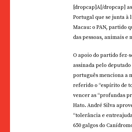
[dropcap]A[/dropcap] a
Portugal que se junta à
Macau: o PAN, partido q
das pessoas, animais e 
O apoio do partido fez-
assinada pelo deputado 
português menciona a m
referido o “espírito de
vencer as “profundas pr
Hato. André Silva aprove
“tolerância e entreajud
650 galgos do Canídromo