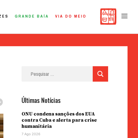
ZES
GRANDE BAÍA
VIA DO MEIO
Pesquisar
por:
Últimas Notícias
ONU condena sanções dos EUA
contra Cuba e alerta para crise
humanitária
7 Ago 2026