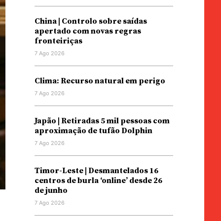
China | Controlo sobre saídas
apertado com novas regras
fronteiriças
7 Ago 2026
Clima: Recurso natural em perigo
7 Ago 2026
Japão | Retiradas 5 mil pessoas com
aproximação de tufão Dolphin
7 Ago 2026
Timor-Leste | Desmantelados 16
centros de burla ‘online’ desde 26
de junho
7 Ago 2026