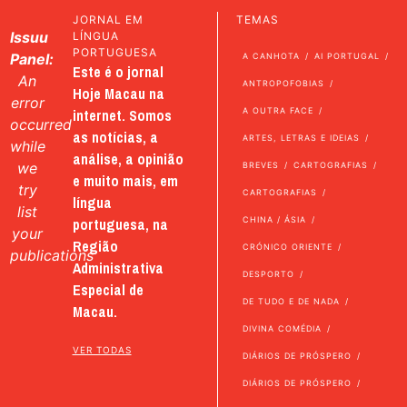
JORNAL EM
TEMAS
Issuu
LÍNGUA
PORTUGUESA
Panel:
A CANHOTA
AI PORTUGAL
Este é o jornal
An
ANTROPOFOBIAS
Hoje Macau na
error
internet. Somos
A OUTRA FACE
occurred
as notícias, a
ARTES, LETRAS E IDEIAS
while
análise, a opinião
we
BREVES
CARTOGRAFIAS
e muito mais, em
try
CARTOGRAFIAS
língua
list
portuguesa, na
CHINA / ÁSIA
your
Região
CRÓNICO ORIENTE
publications
Administrativa
DESPORTO
Especial de
DE TUDO E DE NADA
Macau.
DIVINA COMÉDIA
VER TODAS
DIÁRIOS DE PRÓSPERO
DIÁRIOS DE PRÓSPERO