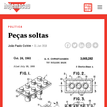
Hoje Macau
Jornal em Língua Portuguesa
Skip
to
POLÍTICA
content
Peças soltas
-
João Paulo Cotrim
31 Jan 2018