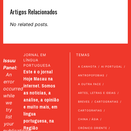
Artigos Relacionados
No related posts.
JORNAL EM
TEMAS
Issuu
LÍNGUA
PORTUGUESA
Panel:
A CANHOTA
AI PORTUGAL
Este é o jornal
An
ANTROPOFOBIAS
Hoje Macau na
error
internet. Somos
A OUTRA FACE
occurred
as notícias, a
ARTES, LETRAS E IDEIAS
while
análise, a opinião
we
BREVES
CARTOGRAFIAS
e muito mais, em
try
CARTOGRAFIAS
língua
list
portuguesa, na
CHINA / ÁSIA
your
Região
CRÓNICO ORIENTE
publications