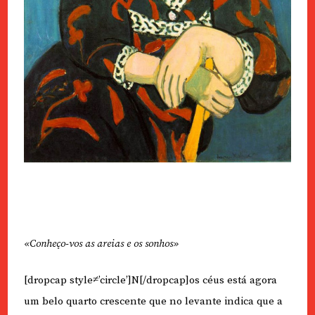
«Conheço-vos as areias e os sonhos»
[dropcap style≠’circle’]N[/dropcap]os céus está agora
um belo quarto crescente que no levante indica que a