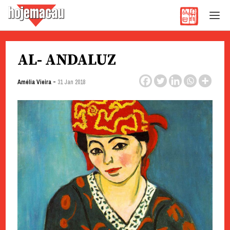
Hoje Macau
Jornal em Língua Portuguesa
Skip
AL- ANDALUZ
to
content
-
Amélia Vieira
31 Jan 2018