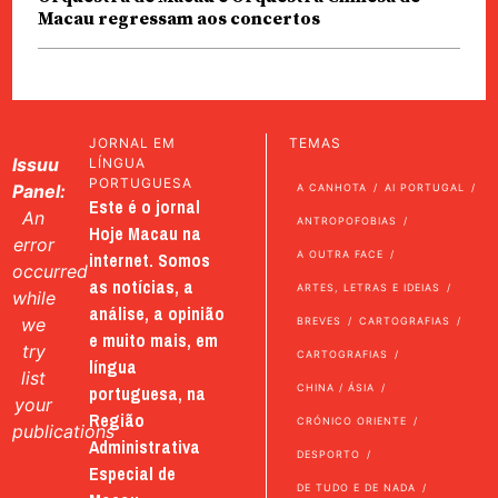
Macau regressam aos concertos
JORNAL EM
TEMAS
Issuu
LÍNGUA
PORTUGUESA
Panel:
A CANHOTA
AI PORTUGAL
Este é o jornal
An
ANTROPOFOBIAS
Hoje Macau na
error
internet. Somos
A OUTRA FACE
occurred
as notícias, a
ARTES, LETRAS E IDEIAS
while
análise, a opinião
we
BREVES
CARTOGRAFIAS
e muito mais, em
try
CARTOGRAFIAS
língua
list
portuguesa, na
CHINA / ÁSIA
your
Região
CRÓNICO ORIENTE
publications
Administrativa
DESPORTO
Especial de
DE TUDO E DE NADA