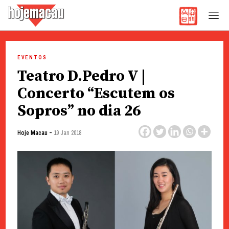
Hoje Macau
Jornal em Língua Portuguesa
Skip
to
EVENTOS
content
Teatro D.Pedro V |
Concerto “Escutem os
Sopros” no dia 26
-
Hoje Macau
19 Jan 2018