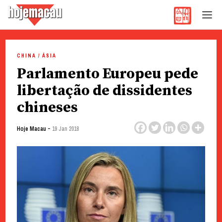
Hoje Macau
Jornal em Língua Portuguesa
Skip
to
CHINA / ÁSIA
content
Parlamento Europeu pede
libertação de dissidentes
chineses
-
Hoje Macau
19 Jan 2018