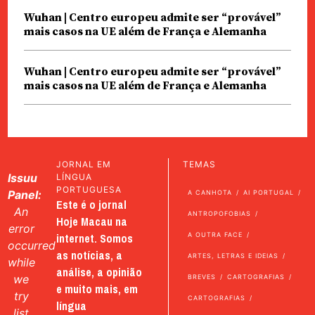
Wuhan | Centro europeu admite ser “provável”
mais casos na UE além de França e Alemanha
Wuhan | Centro europeu admite ser “provável”
mais casos na UE além de França e Alemanha
JORNAL EM
TEMAS
Issuu
LÍNGUA
PORTUGUESA
Panel:
A CANHOTA
AI PORTUGAL
Este é o jornal
An
ANTROPOFOBIAS
Hoje Macau na
error
internet. Somos
A OUTRA FACE
occurred
as notícias, a
ARTES, LETRAS E IDEIAS
while
análise, a opinião
we
BREVES
CARTOGRAFIAS
e muito mais, em
try
CARTOGRAFIAS
língua
list