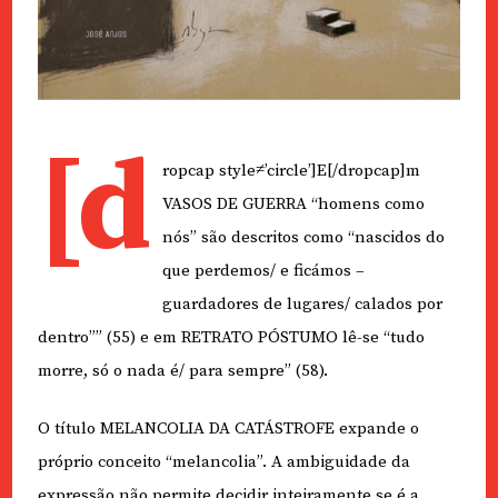
[d
ropcap style≠’circle’]E[/dropcap]m
VASOS DE GUERRA “homens como
nós” são descritos como “nascidos do
que perdemos/ e ficámos –
guardadores de lugares/ calados por
dentro”” (55) e em RETRATO PÓSTUMO lê-se “tudo
morre, só o nada é/ para sempre” (58).
O título MELANCOLIA DA CATÁSTROFE expande o
próprio conceito “melancolia”. A ambiguidade da
expressão não permite decidir inteiramente se é a