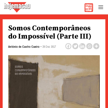
Hoje Macau
Jornal em Língua Portuguesa
Skip
Somos Contemporâneos
to
content
do Impossível (Parte III)
-
António de Castro Caeiro
29 Dez 2017