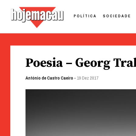
POLÍTICA
SOCIEDADE
Hoje Macau
Jornal em Língua Portuguesa
Skip
to
Poesia – Georg Tra
content
António de Castro Caeiro
-
19 Dez 2017