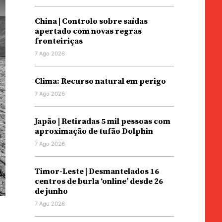
China | Controlo sobre saídas
apertado com novas regras
fronteiriças
7 Ago 2026
Clima: Recurso natural em perigo
7 Ago 2026
Japão | Retiradas 5 mil pessoas com
aproximação de tufão Dolphin
7 Ago 2026
Timor-Leste | Desmantelados 16
centros de burla ‘online’ desde 26
de junho
7 Ago 2026