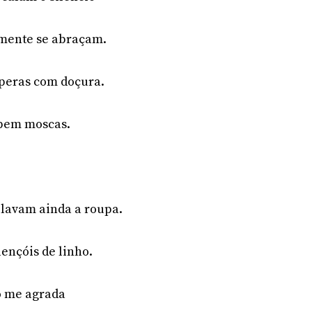
amente se abraçam.
speras com doçura.
bem moscas.
 lavam ainda a roupa.
ençóis de linho.
o me agrada