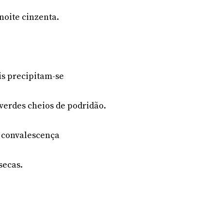
noite cinzenta.
is precipitam-se
verdes cheios de podridão.
a convalescença
secas.