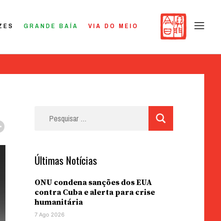
ZES
GRANDE BAÍA
VIA DO MEIO
Pesquisar
por:
Últimas Notícias
ONU condena sanções dos EUA
contra Cuba e alerta para crise
humanitária
7 Ago 2026