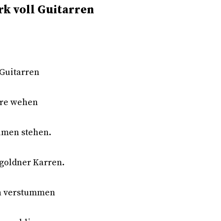
k voll Guitarren
 Guitarren
are wehen
men stehen.
 goldner Karren.
uh verstummen