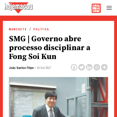
Hoje Macau
Jornal em Língua Portuguesa
Skip
to
MANCHETE
POLÍTICA
content
SMG | Governo abre
processo disciplinar a
Fong Soi Kun
-
João Santos Filipe
24 Out 2017