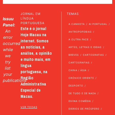
JORNAL EM
TEMAS
Issuu
LÍNGUA
PORTUGUESA
Panel:
A CANHOTA
AI PORTUGAL
Este é o jornal
An
ANTROPOFOBIAS
Hoje Macau na
error
internet. Somos
A OUTRA FACE
occurred
as notícias, a
ARTES, LETRAS E IDEIAS
while
análise, a opinião
we
BREVES
CARTOGRAFIAS
e muito mais, em
try
CARTOGRAFIAS
língua
list
portuguesa, na
CHINA / ÁSIA
your
Região
CRÓNICO ORIENTE
publications
Administrativa
DESPORTO
Especial de
DE TUDO E DE NADA
Macau.
DIVINA COMÉDIA
VER TODAS
DIÁRIOS DE PRÓSPERO