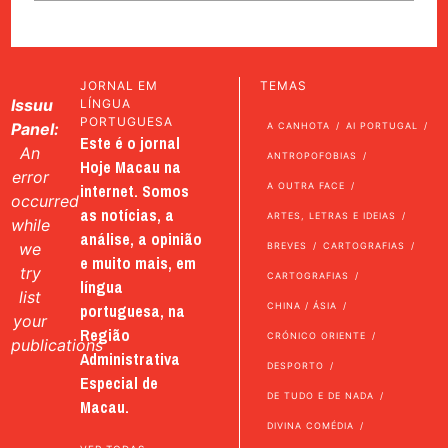
JORNAL EM
TEMAS
Issuu
LÍNGUA
PORTUGUESA
Panel:
A CANHOTA
AI PORTUGAL
Este é o jornal
An
ANTROPOFOBIAS
Hoje Macau na
error
internet. Somos
A OUTRA FACE
occurred
as notícias, a
ARTES, LETRAS E IDEIAS
while
análise, a opinião
we
BREVES
CARTOGRAFIAS
e muito mais, em
try
CARTOGRAFIAS
língua
list
portuguesa, na
CHINA / ÁSIA
your
Região
CRÓNICO ORIENTE
publications
Administrativa
DESPORTO
Especial de
DE TUDO E DE NADA
Macau.
DIVINA COMÉDIA