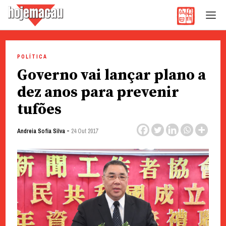
Hoje Macau
Jornal em Língua Portuguesa
Skip
to
POLÍTICA
content
Governo vai lançar plano a
dez anos para prevenir
tufões
-
Andreia Sofia Silva
24 Out 2017