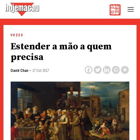
Hoje Macau
Jornal em Língua Portuguesa
Skip
to
VOZES
content
Estender a mão a quem
precisa
-
David Chan
17 Out 2017