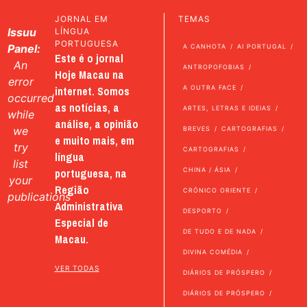
JORNAL EM
TEMAS
Issuu
LÍNGUA
PORTUGUESA
Panel:
A CANHOTA
AI PORTUGAL
Este é o jornal
An
ANTROPOFOBIAS
Hoje Macau na
error
internet. Somos
A OUTRA FACE
occurred
as notícias, a
ARTES, LETRAS E IDEIAS
while
análise, a opinião
we
BREVES
CARTOGRAFIAS
e muito mais, em
try
CARTOGRAFIAS
língua
list
portuguesa, na
CHINA / ÁSIA
your
Região
CRÓNICO ORIENTE
publications
Administrativa
DESPORTO
Especial de
DE TUDO E DE NADA
Macau.
DIVINA COMÉDIA
VER TODAS
DIÁRIOS DE PRÓSPERO
DIÁRIOS DE PRÓSPERO