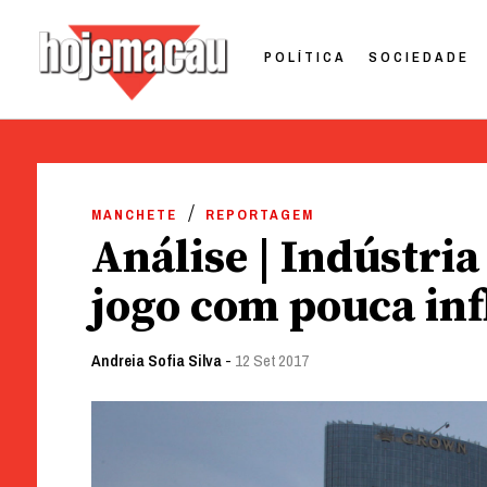
POLÍTICA
SOCIEDADE
Hoje Macau
Jornal em Língua Portuguesa
Skip
to
MANCHETE
REPORTAGEM
content
Análise | Indústri
jogo com pouca infl
Andreia Sofia Silva
-
12 Set 2017