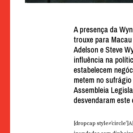
A presença da Wynn
trouxe para Macau
Adelson e Steve W
influência na polí
estabelecem negóc
metem no sufrágio 
Assembleia Legisla
desvendaram este 
[dropcap style≠’circle’