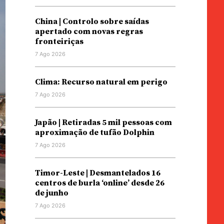
China | Controlo sobre saídas
apertado com novas regras
fronteiriças
7 Ago 2026
Clima: Recurso natural em perigo
7 Ago 2026
Japão | Retiradas 5 mil pessoas com
aproximação de tufão Dolphin
7 Ago 2026
Timor-Leste | Desmantelados 16
centros de burla ‘online’ desde 26
de junho
7 Ago 2026