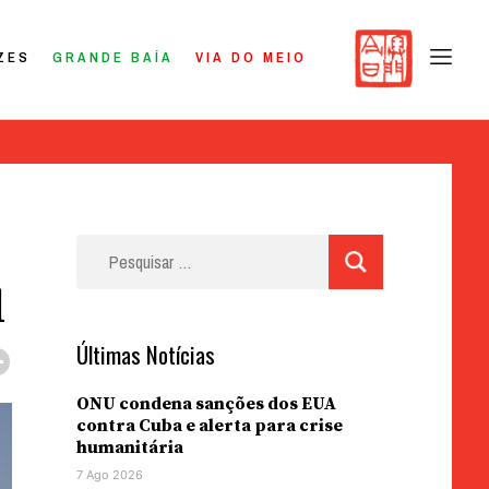
ZES
GRANDE BAÍA
VIA DO MEIO
Pesquisar
por:
l
Últimas Notícias
ONU condena sanções dos EUA
contra Cuba e alerta para crise
humanitária
7 Ago 2026