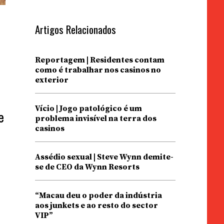
Artigos Relacionados
Reportagem | Residentes contam
como é trabalhar nos casinos no
exterior
Vício | Jogo patológico é um
e
problema invisível na terra dos
casinos
Assédio sexual | Steve Wynn demite-
se de CEO da Wynn Resorts
“Macau deu o poder da indústria
aos junkets e ao resto do sector
VIP”