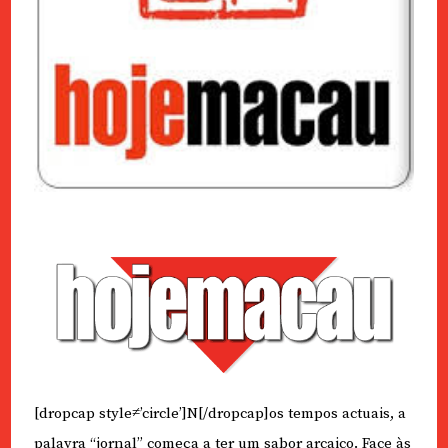
[dropcap style≠’circle’]N[/dropcap]os tempos actuais, a
palavra “jornal” começa a ter um sabor arcaico. Face às