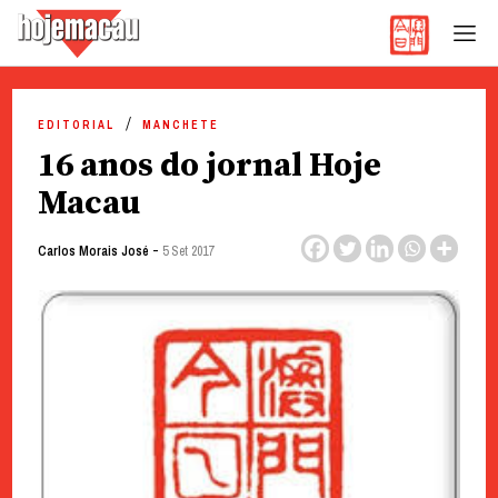
Hoje Macau
Jornal em Língua Portuguesa
Skip
to
EDITORIAL
MANCHETE
content
16 anos do jornal Hoje
Macau
-
Carlos Morais José
5 Set 2017