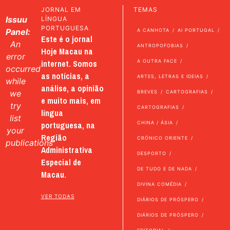
JORNAL EM
TEMAS
Issuu
LÍNGUA
PORTUGUESA
Panel:
A CANHOTA
AI PORTUGAL
Este é o jornal
An
ANTROPOFOBIAS
Hoje Macau na
error
internet. Somos
A OUTRA FACE
occurred
as notícias, a
ARTES, LETRAS E IDEIAS
while
análise, a opinião
we
BREVES
CARTOGRAFIAS
e muito mais, em
try
CARTOGRAFIAS
língua
list
portuguesa, na
CHINA / ÁSIA
your
Região
CRÓNICO ORIENTE
publications
Administrativa
DESPORTO
Especial de
DE TUDO E DE NADA
Macau.
DIVINA COMÉDIA
VER TODAS
DIÁRIOS DE PRÓSPERO
DIÁRIOS DE PRÓSPERO