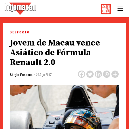
Hoje Macau
Jornal em Língua Portuguesa
Skip
to
DESPORTO
content
Jovem de Macau vence
Asiático de Fórmula
Renault 2.0
-
Sérgio Fonseca
29 Ago 2017