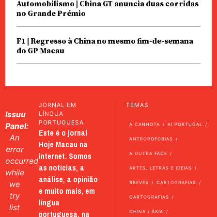
Automobilismo | China GT anuncia duas corridas
no Grande Prémio
F1 | Regresso à China no mesmo fim-de-semana
do GP Macau
JORNAL EM
TEMAS
Issuu
LÍNGUA
PORTUGUESA
Panel:
A CANHOTA
AI PORTUGAL
Este é o jornal
An
ANTROPOFOBIAS
Hoje Macau na
error
internet. Somos
A OUTRA FACE
occurred
as notícias, a
ARTES, LETRAS E IDEIAS
while
análise, a opinião
we
BREVES
CARTOGRAFIAS
e muito mais, em
try
CARTOGRAFIAS
língua
list
portuguesa, na
CHINA / ÁSIA