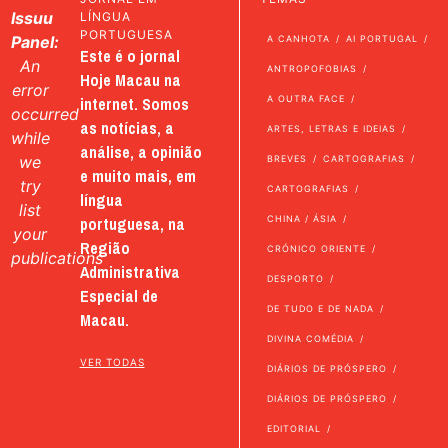
Issuu
LÍNGUA
PORTUGUESA
Panel:
A CANHOTA
AI PORTUGAL
Este é o jornal
An
ANTROPOFOBIAS
Hoje Macau na
error
internet. Somos
A OUTRA FACE
occurred
as notícias, a
ARTES, LETRAS E IDEIAS
while
análise, a opinião
we
BREVES
CARTOGRAFIAS
e muito mais, em
try
CARTOGRAFIAS
língua
list
portuguesa, na
CHINA / ÁSIA
your
Região
CRÓNICO ORIENTE
publications
Administrativa
DESPORTO
Especial de
DE TUDO E DE NADA
Macau.
DIVINA COMÉDIA
VER TODAS
DIÁRIOS DE PRÓSPERO
DIÁRIOS DE PRÓSPERO
EDITORIAL