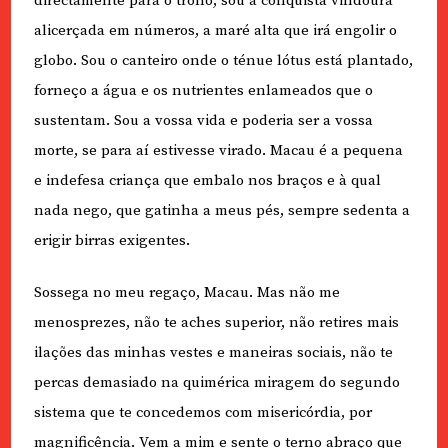
directamente para o trono, sou a conquista vindoura
alicerçada em números, a maré alta que irá engolir o
globo. Sou o canteiro onde o ténue lótus está plantado,
forneço a água e os nutrientes enlameados que o
sustentam. Sou a vossa vida e poderia ser a vossa
morte, se para aí estivesse virado. Macau é a pequena
e indefesa criança que embalo nos braços e à qual
nada nego, que gatinha a meus pés, sempre sedenta a
erigir birras exigentes.
Sossega no meu regaço, Macau. Mas não me
menosprezes, não te aches superior, não retires mais
ilações das minhas vestes e maneiras sociais, não te
percas demasiado na quimérica miragem do segundo
sistema que te concedemos com misericórdia, por
magnificência. Vem a mim e sente o terno abraço que