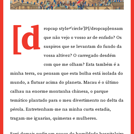
[d
ropcap style≠’circle’]P[/dropcap]ensam
que não vejo o vosso ar de enfado? Os
suspiros que se levantam do fundo da
vossa altivez? O carregado desdém
com que me olham? Esta também é a
minha terra, ou pensam que esta bolha está isolada do
mundo, a flutuar acima do planeta. Macau é o último
calhau na enorme montanha chinesa, o parque
temático plantado para o meu divertimento no delta da
pérola. Entretenham-me na minha curta estadia,
tragam-me iguarias, quimeras e mulheres.
Será demais pedir um pouco de humildade hospitaleira