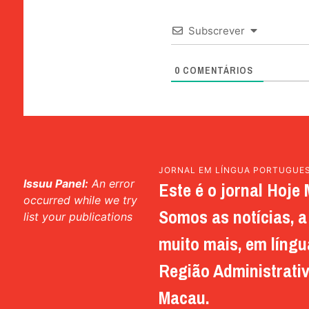
Subscrever
0
COMENTÁRIOS
JORNAL EM LÍNGUA PORTUGUE
Issuu Panel:
An error
Este é o jornal Hoje 
occurred while we try
Somos as notícias, a 
list your publications
muito mais, em língu
Região Administrativ
Macau.