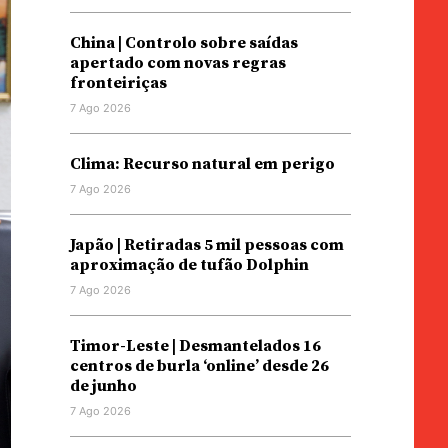
China | Controlo sobre saídas
apertado com novas regras
fronteiriças
7 Ago 2026
Clima: Recurso natural em perigo
7 Ago 2026
Japão | Retiradas 5 mil pessoas com
aproximação de tufão Dolphin
7 Ago 2026
Timor-Leste | Desmantelados 16
centros de burla ‘online’ desde 26
de junho
7 Ago 2026