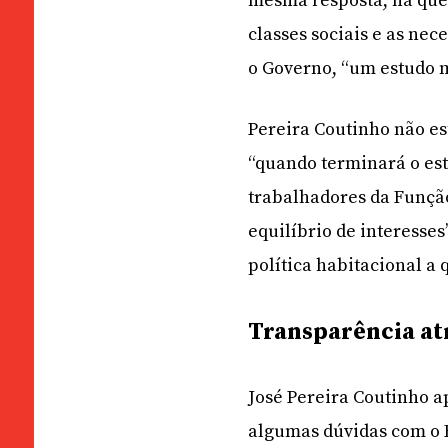
mesma resposta, há que t
classes sociais e as nec
o Governo, “um estudo m
Pereira Coutinho não est
“quando terminará o es
trabalhadores da Função
equilíbrio de interesse
política habitacional a 
Transparência at
José Pereira Coutinho a
algumas dúvidas com o 