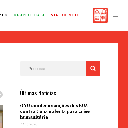
ZES
GRANDE BAÍA
VIA DO MEIO
Pesquisar
por:
Últimas Notícias
ONU condena sanções dos EUA
contra Cuba e alerta para crise
humanitária
7 Ago 2026