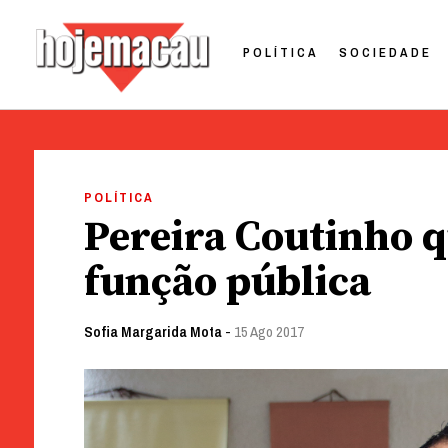
POLÍTICA
SOCIEDADE
Hoje Macau
Jornal em Língua Portuguesa
Skip
to
POLÍTICA
content
Pereira Coutinho q
função pública
Sofia Margarida Mota
-
15 Ago 2017