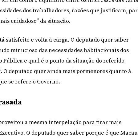
er em conta o equilíbrio entre os interesses das vári
essidades dos trabalhadores, razões que justificam, pa
ais cuidadoso” da situação.
á satisfeito e volta à carga. O deputado quer saber
tudo minucioso das necessidades habitacionais dos
 Pública e qual é o ponto da situação do referido
s”. O deputado quer ainda mais pormenores quanto à
que se refere o Governo.
rasada
proveitou a mesma interpelação para tirar mais
Executivo. O deputado quer saber porque é que Macau