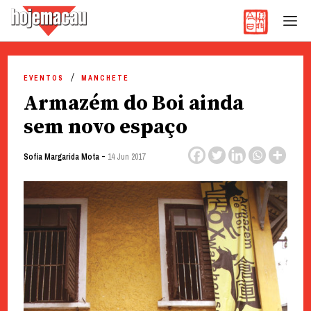
Hoje Macau
Jornal em Língua Portuguesa
Skip
to
EVENTOS
MANCHETE
content
Armazém do Boi ainda
sem novo espaço
-
Sofia Margarida Mota
14 Jun 2017