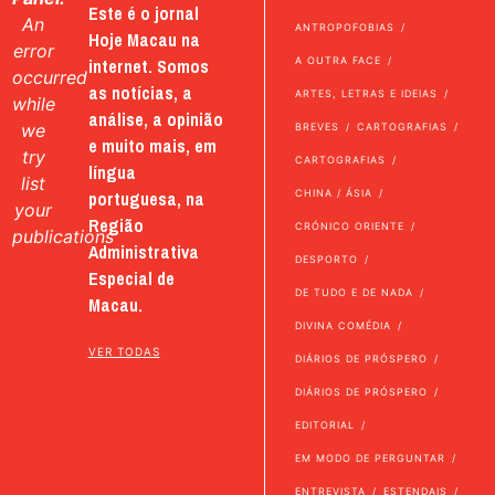
Este é o jornal
An
ANTROPOFOBIAS
Hoje Macau na
error
internet. Somos
A OUTRA FACE
occurred
as notícias, a
ARTES, LETRAS E IDEIAS
while
análise, a opinião
we
BREVES
CARTOGRAFIAS
e muito mais, em
try
CARTOGRAFIAS
língua
list
portuguesa, na
CHINA / ÁSIA
your
Região
CRÓNICO ORIENTE
publications
Administrativa
DESPORTO
Especial de
DE TUDO E DE NADA
Macau.
DIVINA COMÉDIA
VER TODAS
DIÁRIOS DE PRÓSPERO
DIÁRIOS DE PRÓSPERO
EDITORIAL
EM MODO DE PERGUNTAR
ENTREVISTA
ESTENDAIS