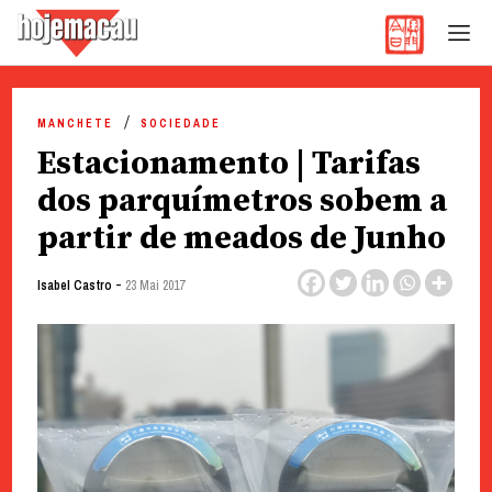
Hoje Macau
Jornal em Língua Portuguesa
Skip
to
MANCHETE
SOCIEDADE
content
Estacionamento | Tarifas
dos parquímetros sobem a
partir de meados de Junho
-
Isabel Castro
23 Mai 2017