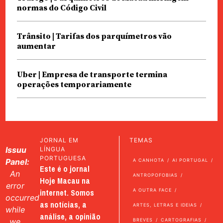
normas do Código Civil
Trânsito | Tarifas dos parquímetros vão
aumentar
Uber | Empresa de transporte termina
operações temporariamente
JORNAL EM
TEMAS
Issuu
LÍNGUA
PORTUGUESA
Panel:
A CANHOTA
AI PORTUGAL
Este é o jornal
An
ANTROPOFOBIAS
Hoje Macau na
error
internet. Somos
A OUTRA FACE
occurred
as notícias, a
ARTES, LETRAS E IDEIAS
while
análise, a opinião
we
BREVES
CARTOGRAFIAS