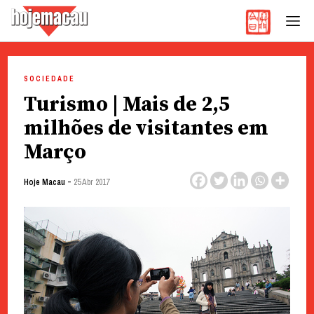
Hoje Macau
Jornal em Língua Portuguesa
Skip
to
SOCIEDADE
content
Turismo | Mais de 2,5
milhões de visitantes em
Março
-
Hoje Macau
25 Abr 2017