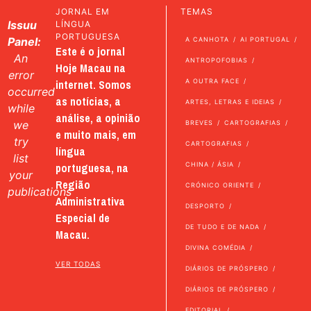
JORNAL EM
TEMAS
Issuu
LÍNGUA
PORTUGUESA
Panel:
A CANHOTA
AI PORTUGAL
Este é o jornal
An
ANTROPOFOBIAS
Hoje Macau na
error
internet. Somos
A OUTRA FACE
occurred
as notícias, a
ARTES, LETRAS E IDEIAS
while
análise, a opinião
we
BREVES
CARTOGRAFIAS
e muito mais, em
try
CARTOGRAFIAS
língua
list
portuguesa, na
CHINA / ÁSIA
your
Região
CRÓNICO ORIENTE
publications
Administrativa
DESPORTO
Especial de
DE TUDO E DE NADA
Macau.
DIVINA COMÉDIA
VER TODAS
DIÁRIOS DE PRÓSPERO
DIÁRIOS DE PRÓSPERO
EDITORIAL