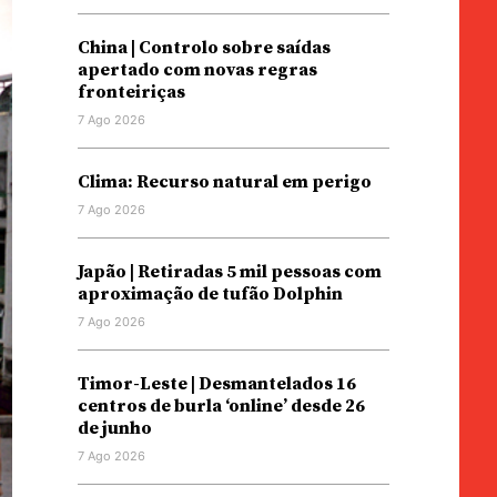
China | Controlo sobre saídas
apertado com novas regras
fronteiriças
7 Ago 2026
Clima: Recurso natural em perigo
7 Ago 2026
Japão | Retiradas 5 mil pessoas com
aproximação de tufão Dolphin
7 Ago 2026
Timor-Leste | Desmantelados 16
centros de burla ‘online’ desde 26
de junho
7 Ago 2026