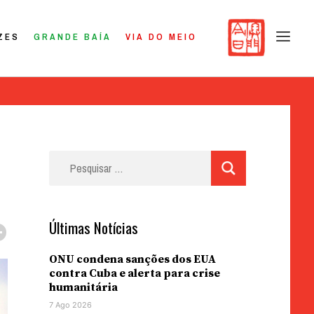
ZES
GRANDE BAÍA
VIA DO MEIO
Pesquisar
por:
Últimas Notícias
ONU condena sanções dos EUA
contra Cuba e alerta para crise
humanitária
7 Ago 2026