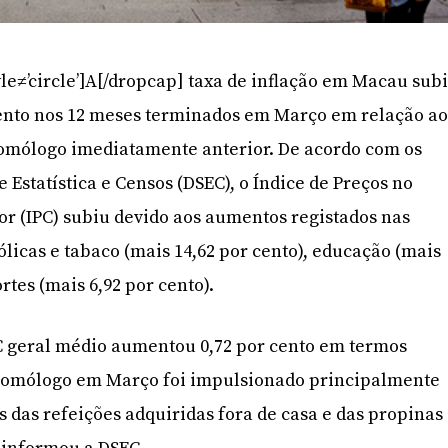
le≠’circle’]A[/dropcap] taxa de inflação em Macau sub
cento nos 12 meses terminados em Março em relação a
omólogo imediatamente anterior. De acordo com os
e Estatística e Censos (DSEC), o Índice de Preços no
r (IPC) subiu devido aos aumentos registados nas
ólicas e tabaco (mais 14,62 por cento), educação (mais
rtes (mais 6,92 por cento).
C geral médio aumentou 0,72 por cento em termos
homólogo em Março foi impulsionado principalmente
 das refeições adquiridas fora de casa e das propinas