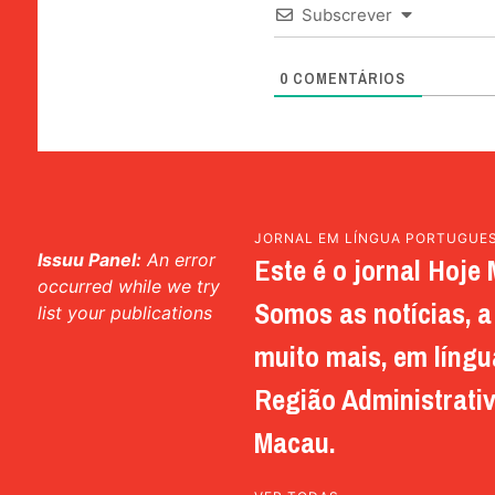
Subscrever
0
COMENTÁRIOS
JORNAL EM LÍNGUA PORTUGUE
Issuu Panel:
An error
Este é o jornal Hoje 
occurred while we try
Somos as notícias, a 
list your publications
muito mais, em língu
Região Administrativ
Macau.