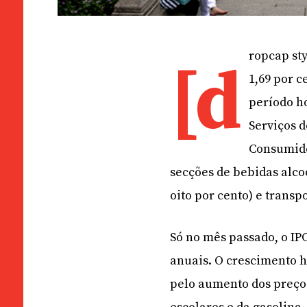
ropcap sty
[d
1,69 por 
período h
Serviços d
Consumido
secções de bebidas alco
oito por cento) e transpo
Só no mês passado, o IP
anuais. O crescimento 
pelo aumento dos preços