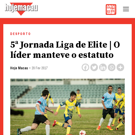
Hoje Macau
Jornal em Língua Portuguesa
Skip
to
DESPORTO
content
5ª Jornada Liga de Elite | O
líder manteve o estatuto
-
Hoje Macau
28 Fev 2017