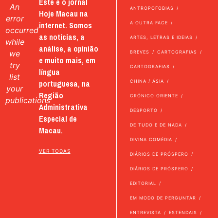
Este é o jornal
An
ANTROPOFOBIAS
Hoje Macau na
error
internet. Somos
A OUTRA FACE
occurred
as notícias, a
ARTES, LETRAS E IDEIAS
while
análise, a opinião
we
BREVES
CARTOGRAFIAS
e muito mais, em
try
CARTOGRAFIAS
língua
list
portuguesa, na
CHINA / ÁSIA
your
Região
CRÓNICO ORIENTE
publications
Administrativa
DESPORTO
Especial de
DE TUDO E DE NADA
Macau.
DIVINA COMÉDIA
VER TODAS
DIÁRIOS DE PRÓSPERO
DIÁRIOS DE PRÓSPERO
EDITORIAL
EM MODO DE PERGUNTAR
ENTREVISTA
ESTENDAIS