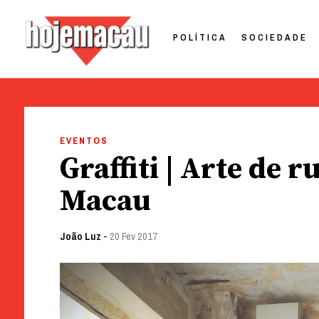
POLÍTICA
SOCIEDADE
Hoje Macau
Jornal em Língua Portuguesa
Skip
to
EVENTOS
content
Graffiti | Arte de 
Macau
João Luz
-
20 Fev 2017