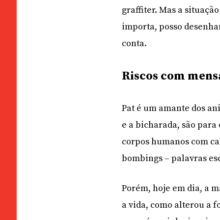
graffiter. Mas a situaç
importa, posso desenhar
conta.
Riscos com men
Pat é um amante dos an
e a bicharada, são para o
corpos humanos com cab
bombings – palavras esc
Porém, hoje em dia, a ma
a vida, como alterou a 