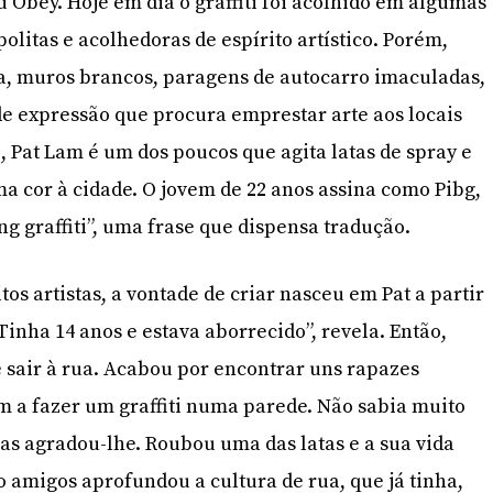
Obey. Hoje em dia o graffiti foi acolhido em algumas
litas e acolhedoras de espírito artístico. Porém,
 muros brancos, paragens de autocarro imaculadas,
 de expressão que procura emprestar arte aos locais
, Pat Lam é um dos poucos que agita latas de spray e
a cor à cidade. O jovem de 22 anos assina como Pibg,
ng graffiti”, uma frase que dispensa tradução.
s artistas, a vontade de criar nasceu em Pat a partir
Tinha 14 anos e estava aborrecido”, revela. Então,
e sair à rua. Acabou por encontrar uns rapazes
 a fazer um graffiti numa parede. Não sabia muito
as agradou-lhe. Roubou uma das latas e a sua vida
o amigos aprofundou a cultura de rua, que já tinha,