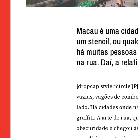
Macau é uma cidade 
um stencil, ou qual
há muitas pessoas a
na rua. Daí, a relat
[dropcap style≠’circle’
vazias, vagões de combo
lado. Há cidades onde 
graffiti. A arte de rua,
obscuridade e chegou à