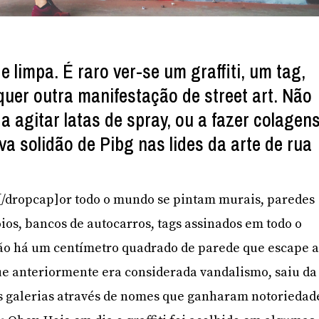
limpa. É raro ver-se um graffiti, um tag,
quer outra manifestação de street art. Não
 agitar latas de spray, ou a fazer colagen
iva solidão de Pibg nas lides da arte de rua
]P[/dropcap]or todo o mundo se pintam murais, paredes
ios, bancos de autocarros, tags assinados em todo o
não há um centímetro quadrado de parede que escape 
 que anteriormente era considerada vandalismo, saiu da
s galerias através de nomes que ganharam notoriedad