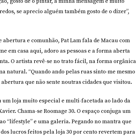
ão, gosto de o pintar, a minha mensagem é muito
gredos, se aprecio alguém também gosto de o dizer”,
e abertura e comunhão, Pat Lam fala de Macau com
e em casa aqui, adoro as pessoas e a forma aberta
ta. O artista revê-se no trato fácil, na forma orgânica
ma natural. “Quando ando pelas ruas sinto-me mesmo
 abertura que não sente noutras cidades que visitou.
 um loja muito especial e multi-facetada ao lado da
o Xavier. Chama-se Roomage 30. O espaço conjuga um
 ao “lifestyle” e uma galeria. Pegando no mantra que
 dos lucros feitos pela loja 30 por cento revertem para