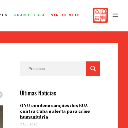
ZES
GRANDE BAÍA
VIA DO MEIO
Pesquisar
por:
Últimas Notícias
ONU condena sanções dos EUA
contra Cuba e alerta para crise
humanitária
7 Ago 2026