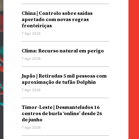
China | Controlo sobre saídas
apertado com novas regras
fronteiriças
7 Ago 2026
Clima: Recurso natural em perigo
7 Ago 2026
Japão | Retiradas 5 mil pessoas com
aproximação de tufão Dolphin
7 Ago 2026
Timor-Leste | Desmantelados 16
centros de burla ‘online’ desde 26
de junho
7 Ago 2026