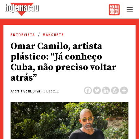
Hoje Macau
Jornal em Língua Portuguesa
Skip
to
ENTREVISTA
MANCHETE
content
Omar Camilo, artista
plástico: “Já conheço
Cuba, não preciso voltar
atrás”
-
Andreia Sofia Silva
6 Dez 2016