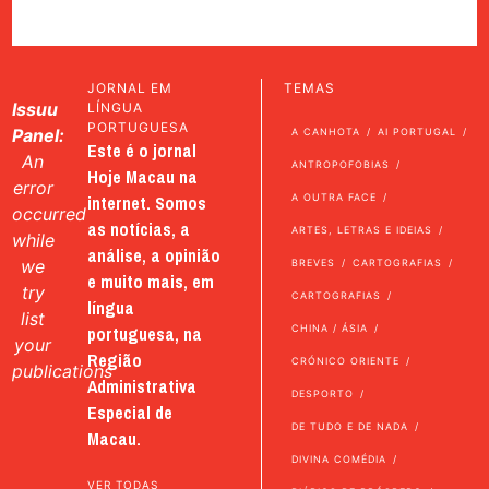
JORNAL EM
TEMAS
Issuu
LÍNGUA
PORTUGUESA
Panel:
A CANHOTA
AI PORTUGAL
Este é o jornal
An
ANTROPOFOBIAS
Hoje Macau na
error
internet. Somos
A OUTRA FACE
occurred
as notícias, a
ARTES, LETRAS E IDEIAS
while
análise, a opinião
we
BREVES
CARTOGRAFIAS
e muito mais, em
try
CARTOGRAFIAS
língua
list
portuguesa, na
CHINA / ÁSIA
your
Região
CRÓNICO ORIENTE
publications
Administrativa
DESPORTO
Especial de
DE TUDO E DE NADA
Macau.
DIVINA COMÉDIA
VER TODAS