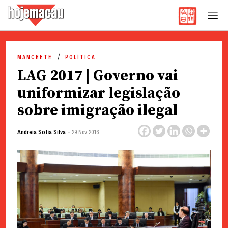
Hoje Macau
Jornal em Língua Portuguesa
Skip
to
MANCHETE
POLÍTICA
content
LAG 2017 | Governo vai
uniformizar legislação
sobre imigração ilegal
-
Andreia Sofia Silva
29 Nov 2016