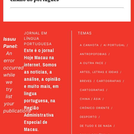
JORNAL EM
TEMAS
Issuu
LÍNGUA
PORTUGUESA
Panel:
A CANHOTA
AI PORTUGAL
Este é o jornal
An
ANTROPOFOBIAS
Hoje Macau na
error
internet. Somos
A OUTRA FACE
occurred
as notícias, a
ARTES, LETRAS E IDEIAS
while
análise, a opinião
we
BREVES
CARTOGRAFIAS
e muito mais, em
try
CARTOGRAFIAS
língua
list
portuguesa, na
CHINA / ÁSIA
your
Região
CRÓNICO ORIENTE
publications
Administrativa
DESPORTO
Especial de
DE TUDO E DE NADA
Macau.