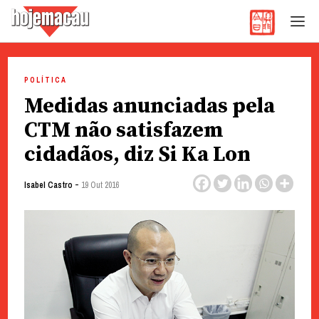
Hoje Macau
Jornal em Língua Portuguesa
Skip
to
POLÍTICA
content
Medidas anunciadas pela
CTM não satisfazem
cidadãos, diz Si Ka Lon
-
Isabel Castro
19 Out 2016