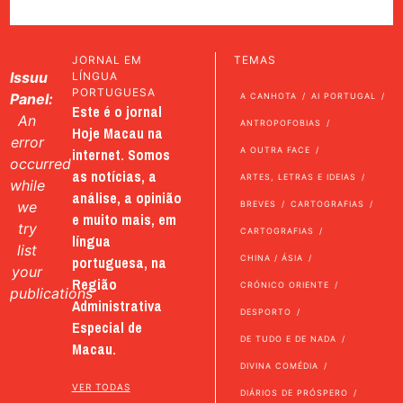
JORNAL EM
TEMAS
Issuu
LÍNGUA
PORTUGUESA
Panel:
A CANHOTA
AI PORTUGAL
Este é o jornal
An
ANTROPOFOBIAS
Hoje Macau na
error
internet. Somos
A OUTRA FACE
occurred
as notícias, a
ARTES, LETRAS E IDEIAS
while
análise, a opinião
we
BREVES
CARTOGRAFIAS
e muito mais, em
try
CARTOGRAFIAS
língua
list
portuguesa, na
CHINA / ÁSIA
your
Região
CRÓNICO ORIENTE
publications
Administrativa
DESPORTO
Especial de
DE TUDO E DE NADA
Macau.
DIVINA COMÉDIA
VER TODAS
DIÁRIOS DE PRÓSPERO