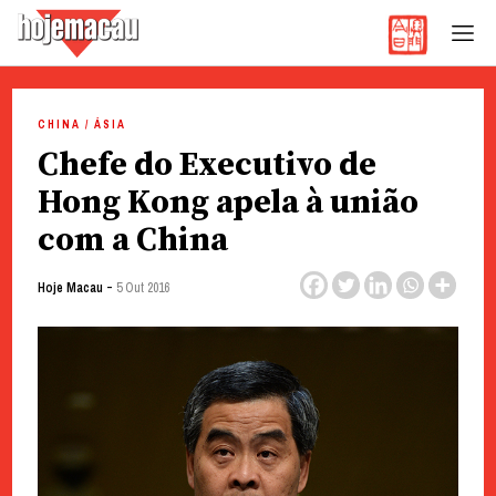
Hoje Macau
Jornal em Língua Portuguesa
Skip
to
CHINA / ÁSIA
content
Chefe do Executivo de
Hong Kong apela à união
com a China
-
Hoje Macau
5 Out 2016