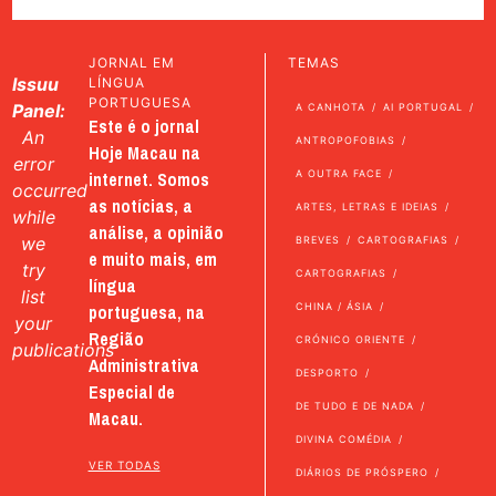
JORNAL EM
TEMAS
Issuu
LÍNGUA
PORTUGUESA
Panel:
A CANHOTA
AI PORTUGAL
Este é o jornal
An
ANTROPOFOBIAS
Hoje Macau na
error
internet. Somos
A OUTRA FACE
occurred
as notícias, a
ARTES, LETRAS E IDEIAS
while
análise, a opinião
we
BREVES
CARTOGRAFIAS
e muito mais, em
try
CARTOGRAFIAS
língua
list
portuguesa, na
CHINA / ÁSIA
your
Região
CRÓNICO ORIENTE
publications
Administrativa
DESPORTO
Especial de
DE TUDO E DE NADA
Macau.
DIVINA COMÉDIA
VER TODAS
DIÁRIOS DE PRÓSPERO