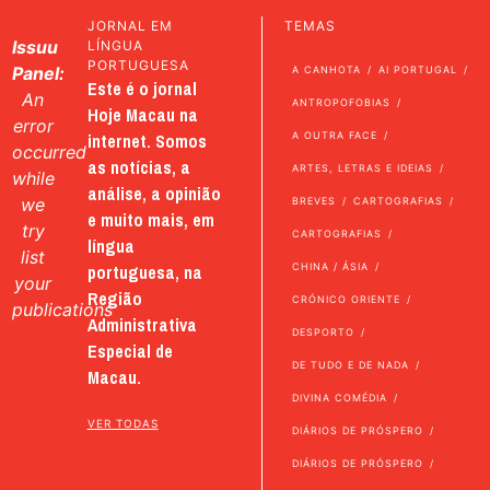
JORNAL EM
TEMAS
Issuu
LÍNGUA
PORTUGUESA
Panel:
A CANHOTA
AI PORTUGAL
Este é o jornal
An
ANTROPOFOBIAS
Hoje Macau na
error
internet. Somos
A OUTRA FACE
occurred
as notícias, a
ARTES, LETRAS E IDEIAS
while
análise, a opinião
we
BREVES
CARTOGRAFIAS
e muito mais, em
try
CARTOGRAFIAS
língua
list
portuguesa, na
CHINA / ÁSIA
your
Região
CRÓNICO ORIENTE
publications
Administrativa
DESPORTO
Especial de
DE TUDO E DE NADA
Macau.
DIVINA COMÉDIA
VER TODAS
DIÁRIOS DE PRÓSPERO
DIÁRIOS DE PRÓSPERO