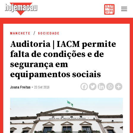
Hoje Macau
Jornal em Língua Portuguesa
Skip
to
MANCHETE
SOCIEDADE
content
Auditoria | IACM permite
falta de condições e de
segurança em
equipamentos sociais
-
Joana Freitas
23 Set 2016