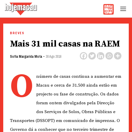
Hoje Macau
Jornal em Língua Portuguesa
Skip
to
BREVES
content
Mais 31 mil casas na RAEM
-
Sofia Margarida Mota
30 Ago 2016
O
número de casas continua a aumentar em
Macau e cerca de 31.500 ainda estão em
projecto ou fase de construção. Os dados
foram ontem divulgados pela Direcção
dos Serviços de Solos, Obras Públicas e
Transportes (DSSOPT) em comunicado de imprensa. O
Governo dá a conhecer que no terceiro trimestre de