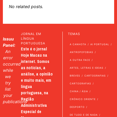
No related posts.
JORNAL EM
TEMAS
Issuu
LÍNGUA
PORTUGUESA
Panel:
A CANHOTA
AI PORTUGAL
Este é o jornal
An
ANTROPOFOBIAS
Hoje Macau na
error
internet. Somos
A OUTRA FACE
occurred
as notícias, a
ARTES, LETRAS E IDEIAS
while
análise, a opinião
we
BREVES
CARTOGRAFIAS
e muito mais, em
try
CARTOGRAFIAS
língua
list
portuguesa, na
CHINA / ÁSIA
your
Região
CRÓNICO ORIENTE
publications
Administrativa
DESPORTO
Especial de
DE TUDO E DE NADA