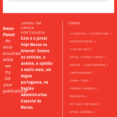
JORNAL EM
TEMAS
Issuu
LÍNGUA
PORTUGUESA
Panel:
A CANHOTA
AI PORTUGAL
Este é o jornal
An
ANTROPOFOBIAS
Hoje Macau na
error
internet. Somos
A OUTRA FACE
occurred
as notícias, a
ARTES, LETRAS E IDEIAS
while
análise, a opinião
we
BREVES
CARTOGRAFIAS
e muito mais, em
try
CARTOGRAFIAS
língua
list
portuguesa, na
CHINA / ÁSIA
your
Região
CRÓNICO ORIENTE
publications
Administrativa
DESPORTO
Especial de
DE TUDO E DE NADA
Macau.
DIVINA COMÉDIA