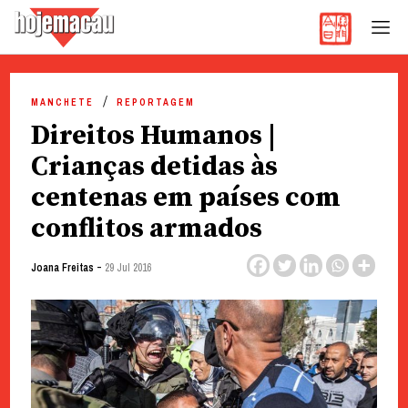
Hoje Macau
Jornal em Língua Portuguesa
Skip
to
MANCHETE
REPORTAGEM
content
Direitos Humanos |
Crianças detidas às
centenas em países com
conflitos armados
-
Joana Freitas
29 Jul 2016