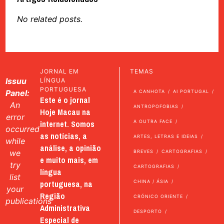
No related posts.
JORNAL EM
TEMAS
Issuu
LÍNGUA
PORTUGUESA
Panel:
A CANHOTA
AI PORTUGAL
Este é o jornal
An
ANTROPOFOBIAS
Hoje Macau na
error
internet. Somos
A OUTRA FACE
occurred
as notícias, a
ARTES, LETRAS E IDEIAS
while
análise, a opinião
we
BREVES
CARTOGRAFIAS
e muito mais, em
try
CARTOGRAFIAS
língua
list
portuguesa, na
CHINA / ÁSIA
your
Região
CRÓNICO ORIENTE
publications
Administrativa
DESPORTO
Especial de