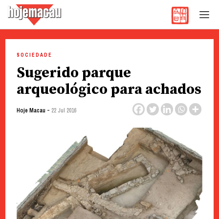
Hoje Macau
Jornal em Língua Portuguesa
Skip
to
SOCIEDADE
content
Sugerido parque
arqueológico para achados
-
Hoje Macau
22 Jul 2016