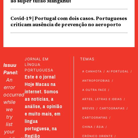
ao super tufão Mangkhut
Covid-19 | Portugal com dois casos. Portugueses
criticam ausência de prevenção no aeroporto
JORNAL EM
TEMAS
Issuu
LÍNGUA
PORTUGUESA
Panel:
A CANHOTA
AI PORTUGAL
Este é o jornal
An
ANTROPOFOBIAS
Hoje Macau na
error
internet. Somos
A OUTRA FACE
occurred
as notícias, a
ARTES, LETRAS E IDEIAS
while
análise, a opinião
we
BREVES
CARTOGRAFIAS
e muito mais, em
try
CARTOGRAFIAS
língua
list
portuguesa, na
CHINA / ÁSIA
your
Região
CRÓNICO ORIENTE