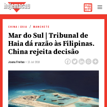
Hoje Macau
Jornal em Língua Portuguesa
Skip
to
CHINA / ÁSIA
MANCHETE
content
Mar do Sul | Tribunal de
Haia dá razão às Filipinas.
China rejeita decisão
-
Joana Freitas
13 Jul 2016