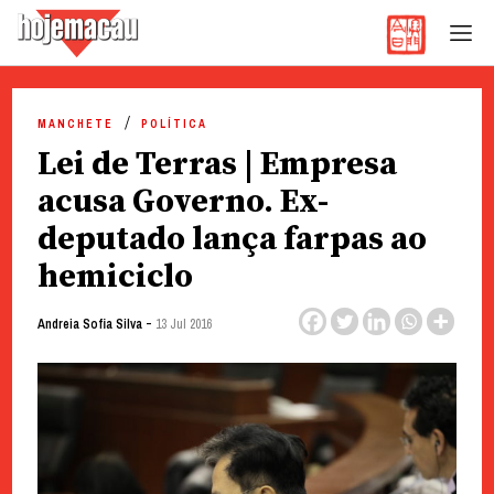
Hoje Macau
Jornal em Língua Portuguesa
Skip
to
MANCHETE
POLÍTICA
content
Lei de Terras | Empresa
acusa Governo. Ex-
deputado lança farpas ao
hemiciclo
-
Andreia Sofia Silva
13 Jul 2016