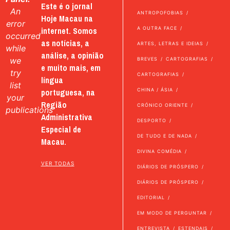
Este é o jornal
An
ANTROPOFOBIAS
Hoje Macau na
error
internet. Somos
A OUTRA FACE
occurred
as notícias, a
ARTES, LETRAS E IDEIAS
while
análise, a opinião
we
BREVES
CARTOGRAFIAS
e muito mais, em
try
CARTOGRAFIAS
língua
list
portuguesa, na
CHINA / ÁSIA
your
Região
CRÓNICO ORIENTE
publications
Administrativa
DESPORTO
Especial de
DE TUDO E DE NADA
Macau.
DIVINA COMÉDIA
VER TODAS
DIÁRIOS DE PRÓSPERO
DIÁRIOS DE PRÓSPERO
EDITORIAL
EM MODO DE PERGUNTAR
ENTREVISTA
ESTENDAIS