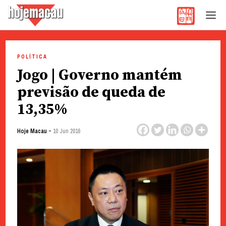
Hoje Macau
Jornal em Língua Portuguesa
Skip
to
POLÍTICA
content
Jogo | Governo mantém
previsão de queda de
13,35%
-
Hoje Macau
10 Jun 2016