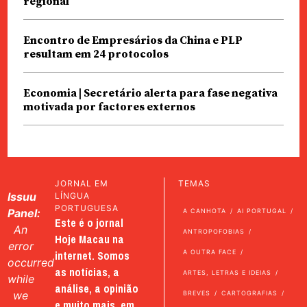
regional
Encontro de Empresários da China e PLP
resultam em 24 protocolos
Economia | Secretário alerta para fase negativa
motivada por factores externos
JORNAL EM
TEMAS
Issuu
LÍNGUA
PORTUGUESA
Panel:
A CANHOTA
AI PORTUGAL
Este é o jornal
An
ANTROPOFOBIAS
Hoje Macau na
error
internet. Somos
A OUTRA FACE
occurred
as notícias, a
ARTES, LETRAS E IDEIAS
while
análise, a opinião
we
BREVES
CARTOGRAFIAS
e muito mais, em