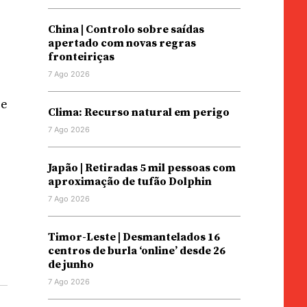
China | Controlo sobre saídas
apertado com novas regras
fronteiriças
7 Ago 2026
 e
Clima: Recurso natural em perigo
7 Ago 2026
Japão | Retiradas 5 mil pessoas com
aproximação de tufão Dolphin
7 Ago 2026
Timor-Leste | Desmantelados 16
centros de burla ‘online’ desde 26
de junho
7 Ago 2026