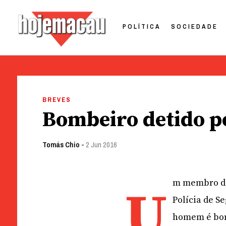
POLÍTICA
SOCIEDADE
Hoje Macau
Jornal em Língua Portuguesa
Skip
to
BREVES
content
Bombeiro detido p
Tomás Chio
-
2 Jun 2016
m membro das
U
Polícia de S
homem é bom