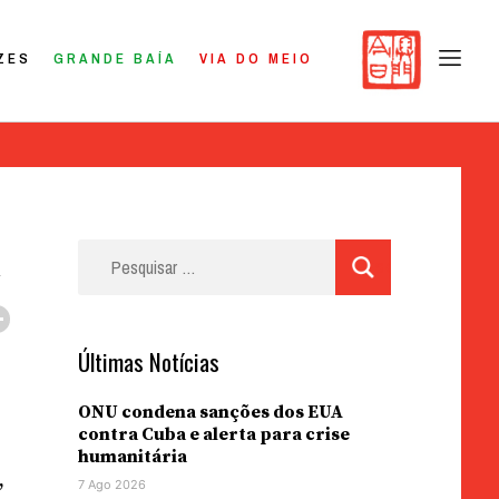
ZES
GRANDE BAÍA
VIA DO MEIO
Pesquisar
por:
Últimas Notícias
ONU condena sanções dos EUA
contra Cuba e alerta para crise
O
humanitária
,
7 Ago 2026