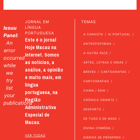
JORNAL EM
TEMAS
Issuu
LÍNGUA
PORTUGUESA
Panel:
A CANHOTA
AI PORTUGAL
Este é o jornal
An
ANTROPOFOBIAS
Hoje Macau na
error
internet. Somos
A OUTRA FACE
occurred
as notícias, a
ARTES, LETRAS E IDEIAS
while
análise, a opinião
we
BREVES
CARTOGRAFIAS
e muito mais, em
try
CARTOGRAFIAS
língua
list
portuguesa, na
CHINA / ÁSIA
your
Região
CRÓNICO ORIENTE
publications
Administrativa
DESPORTO
Especial de
DE TUDO E DE NADA
Macau.
DIVINA COMÉDIA
VER TODAS
DIÁRIOS DE PRÓSPERO