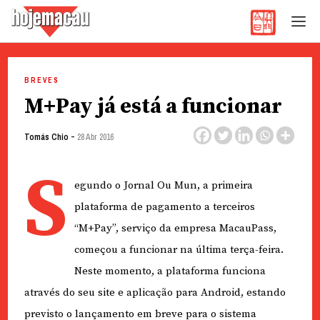
Hoje Macau
Jornal em Língua Portuguesa
Skip
to
BREVES
content
M+Pay já está a funcionar
-
Tomás Chio
28 Abr 2016
S
egundo o Jornal Ou Mun, a primeira
plataforma de pagamento a terceiros
“M+Pay”, serviço da empresa MacauPass,
começou a funcionar na última terça-feira.
Neste momento, a plataforma funciona
através do seu site e aplicação para Android, estando
previsto o lançamento em breve para o sistema