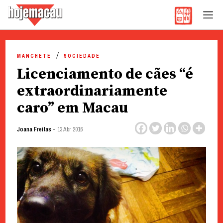
Hoje Macau
Jornal em Língua Portuguesa
Skip
to
MANCHETE
SOCIEDADE
content
Licenciamento de cães “é
extraordinariamente
caro” em Macau
-
Joana Freitas
13 Abr 2016