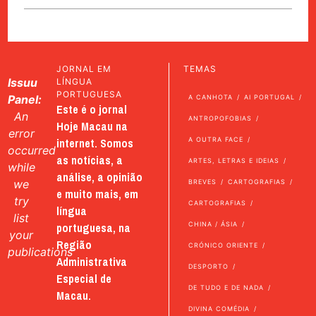
JORNAL EM
TEMAS
Issuu
LÍNGUA
PORTUGUESA
Panel:
A CANHOTA
AI PORTUGAL
Este é o jornal
An
ANTROPOFOBIAS
Hoje Macau na
error
internet. Somos
A OUTRA FACE
occurred
as notícias, a
ARTES, LETRAS E IDEIAS
while
análise, a opinião
we
BREVES
CARTOGRAFIAS
e muito mais, em
try
CARTOGRAFIAS
língua
list
portuguesa, na
CHINA / ÁSIA
your
Região
CRÓNICO ORIENTE
publications
Administrativa
DESPORTO
Especial de
DE TUDO E DE NADA
Macau.
DIVINA COMÉDIA