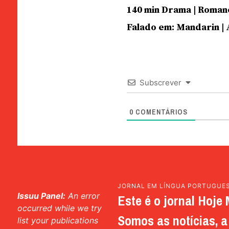
140 min Drama | Roman
Falado em: Mandarin |
Subscrever
0
COMENTÁRIOS
JORNAL EM LÍNGUA PORTUGUE
Issuu Panel:
An error
Este é o jornal Hoje 
occurred while we try
Somos as notícias, a 
list your publications