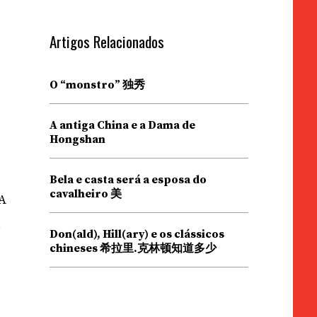
Artigos Relacionados
O “monstro” 独秀
A antiga China e a Dama de
Hongshan
Bela e casta será a esposa do
cavalheiro 美
 A
a
Don(ald), Hill(ary) e os clássicos
chineses 希拉里.克林顿知道多少