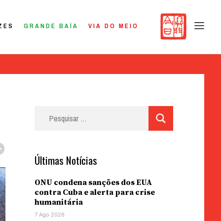
ZES
GRANDE BAÍA
VIA DO MEIO
Pesquisar
por:
Últimas Notícias
ONU condena sanções dos EUA
contra Cuba e alerta para crise
humanitária
7 Ago 2026