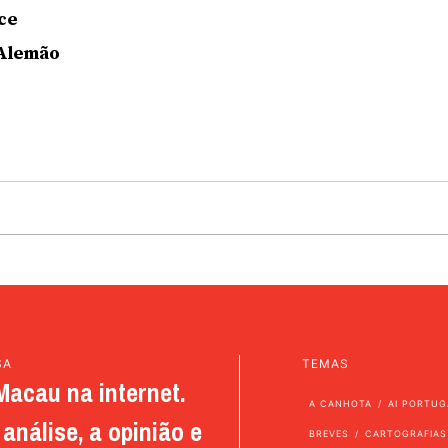
ce
 Alemão
SA
TEMAS
Macau na internet.
A CANHOTA
AI PORTUG
análise, a opinião e
BREVES
CARTOGRAFIAS