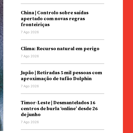
China | Controlo sobre saídas
apertado com novas regras
fronteiriças
7 Ago 2026
Clima: Recurso natural em perigo
7 Ago 2026
Japão | Retiradas 5 mil pessoas com
aproximação de tufão Dolphin
7 Ago 2026
Timor-Leste | Desmantelados 16
centros de burla ‘online’ desde 26
de junho
7 Ago 2026