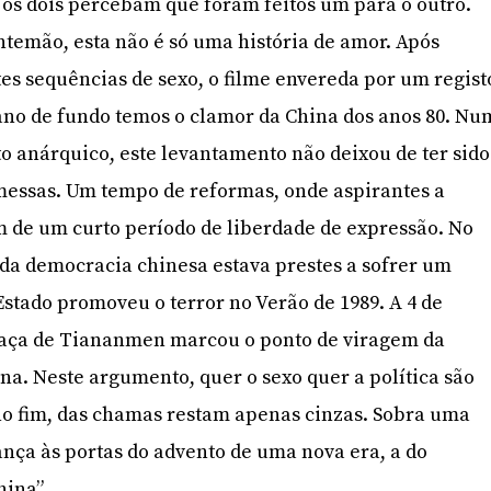
 os dois percebam que foram feitos um para o outro.
ntemão, esta não é só uma história de amor. Após
es sequências de sexo, o filme envereda por um regist
ano de fundo temos o clamor da China dos anos 80. Nu
to anárquico, este levantamento não deixou de ter sido
messas. Um tempo de reformas, onde aspirantes a
m de um curto período de liberdade de expressão. No
 da democracia chinesa estava prestes a sofrer um
Estado promoveu o terror no Verão de 1989. A 4 de
raça de Tiananmen marcou o ponto de viragem da
na. Neste argumento, quer o sexo quer a política são
no fim, das chamas restam apenas cinzas. Sobra uma
nça às portas do advento de uma nova era, a do
ina”.