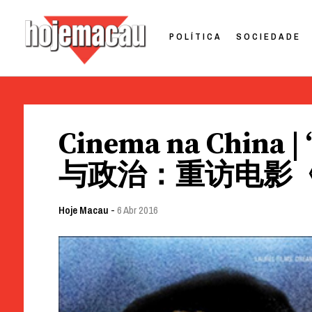
POLÍTICA
SOCIEDADE
Hoje Macau
Jornal em Língua Portuguesa
Skip
to
Cinema na China |
content
与政治：重访电影
Hoje Macau
-
6 Abr 2016