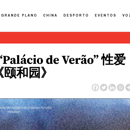
GRANDE PLANO
CHINA
DESPORTO
EVENTOS
VO
 “Palácio de Verão” 性爱
《颐和园》