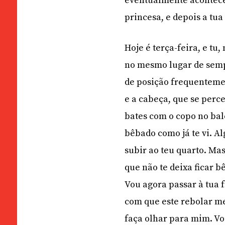
eventualmente acontecer
princesa, e depois a tu
Hoje é terça-feira, e tu
no mesmo lugar de semp
de posição frequentemen
e a cabeça, que se per
bates com o copo no bal
bêbado como já te vi. A
subir ao teu quarto. M
que não te deixa ficar b
Vou agora passar à tua 
com que este rebolar me
faça olhar para mim. Vo