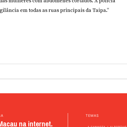
 das mulheres com abdómenes cortados. A polícia
gilância em todas as ruas principais da Taipa.”
SA
TEMAS
Macau na internet.
A CANHOTA
AI PORTUG