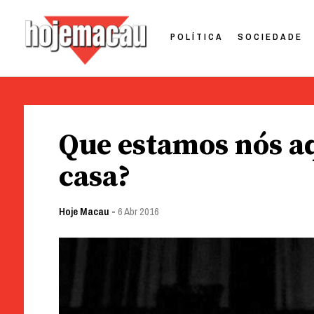
POLÍTICA
SOCIEDADE
Hoje Macau
Jornal em Língua Portuguesa
Skip
to
Que estamos nós aqu
content
casa?
Hoje Macau
-
6 Abr 2016