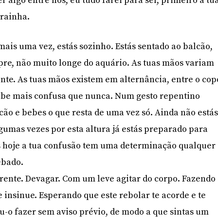
 algo entre nós, eu tudo farei para ser, primeiro a tu
a rainha.
, mais uma vez, estás sozinho. Estás sentado ao balcão,
re, não muito longe do aquário. As tuas mãos variam
te. As tuas mãos existem em alternância, entre o cop
cebe mais confusa que nunca. Num gesto repentino
cão e bebes o que resta de uma vez só. Ainda não está
lgumas vezes por esta altura já estás preparado para
as hoje a tua confusão tem uma determinação qualquer
êbado.
frente. Devagar. Com um leve agitar do corpo. Fazendo
 insinue. Esperando que este rebolar te acorde e te
u-o fazer sem aviso prévio, de modo a que sintas um