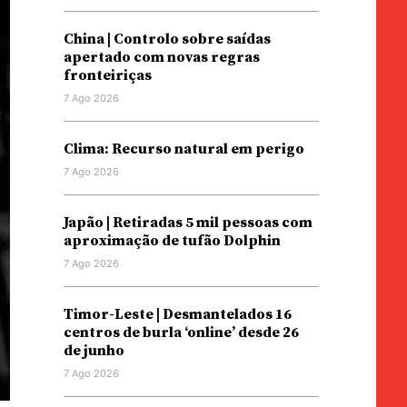
China | Controlo sobre saídas
apertado com novas regras
fronteiriças
7 Ago 2026
Clima: Recurso natural em perigo
7 Ago 2026
Japão | Retiradas 5 mil pessoas com
aproximação de tufão Dolphin
7 Ago 2026
Timor-Leste | Desmantelados 16
centros de burla ‘online’ desde 26
de junho
7 Ago 2026