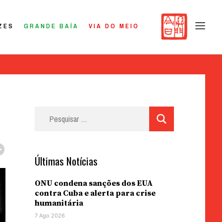
ZES
GRANDE BAÍA
VIA DO MEIO
Pesquisar
por:
Últimas Notícias
ONU condena sanções dos EUA
contra Cuba e alerta para crise
humanitária
7 Ago 2026