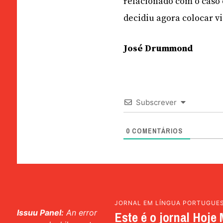
relacionado com o caso
decidiu agora colocar vi
José Drummond
Subscrever
0
COMENTÁRIOS
JORNAL EM LÍNGUA PORTUGUE
Issuu Panel:
An error
Este é o jornal Hoje 