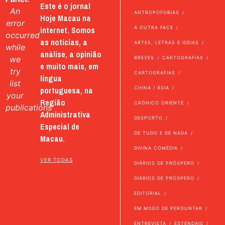
Este é o jornal
An
ANTROPOFOBIAS
Hoje Macau na
error
internet. Somos
A OUTRA FACE
occurred
as notícias, a
ARTES, LETRAS E IDEIAS
while
análise, a opinião
we
BREVES
CARTOGRAFIAS
e muito mais, em
try
CARTOGRAFIAS
língua
list
portuguesa, na
CHINA / ÁSIA
your
Região
CRÓNICO ORIENTE
publications
Administrativa
DESPORTO
Especial de
DE TUDO E DE NADA
Macau.
DIVINA COMÉDIA
VER TODAS
DIÁRIOS DE PRÓSPERO
DIÁRIOS DE PRÓSPERO
EDITORIAL
EM MODO DE PERGUNTAR
ENTREVISTA
ESTENDAIS