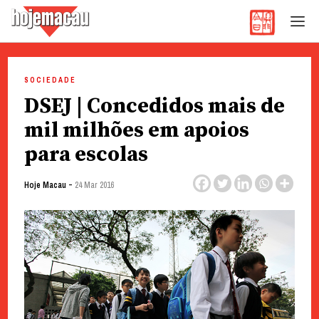
Hoje Macau
Jornal em Língua Portuguesa
Skip
to
SOCIEDADE
content
DSEJ | Concedidos mais de
mil milhões em apoios
para escolas
-
Hoje Macau
24 Mar 2016