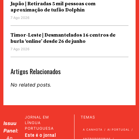
Japão | Retiradas 5 mil pessoas com
aproximação de tufão Dolphin
7 Ago 2026
Timor-Leste | Desmantelados 16 centros de
burla ‘online’ desde 26 de junho
7 Ago 2026
Artigos Relacionados
No related posts.
JORNAL EM
TEMAS
Issuu
LÍNGUA
PORTUGUESA
Panel:
A CANHOTA
AI PORTUGAL
Este é o jornal
An
ANTROPOFOBIAS