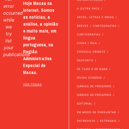
Hoje Macau na
error
internet. Somos
A OUTRA FACE
occurred
as notícias, a
ARTES, LETRAS E IDEIAS
while
análise, a opinião
we
BREVES
CARTOGRAFIAS
e muito mais, em
try
CARTOGRAFIAS
língua
list
portuguesa, na
CHINA / ÁSIA
your
Região
CRÓNICO ORIENTE
publications
Administrativa
DESPORTO
Especial de
DE TUDO E DE NADA
Macau.
DIVINA COMÉDIA
VER TODAS
DIÁRIOS DE PRÓSPERO
DIÁRIOS DE PRÓSPERO
EDITORIAL
EM MODO DE PERGUNTAR
ENTREVISTA
ESTENDAIS