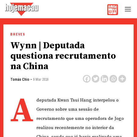
Hoje Macau
Jornal em Língua Portuguesa
Skip
to
BREVES
content
Wynn | Deputada
questiona recrutamento
na China
-
Tomás Chio
9 Mar 2016
A
deputada Kwan Tsui Hang interpelou o
Governo sobre uma sessão de
recrutamento que uma operadora de Jogo
realizou recentemente no interior da
China, sendo que já havia realizado uma