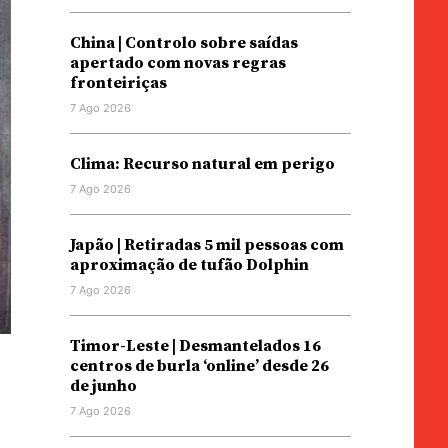
China | Controlo sobre saídas
apertado com novas regras
fronteiriças
7 Ago 2026
Clima: Recurso natural em perigo
7 Ago 2026
Japão | Retiradas 5 mil pessoas com
aproximação de tufão Dolphin
7 Ago 2026
Timor-Leste | Desmantelados 16
centros de burla ‘online’ desde 26
de junho
7 Ago 2026