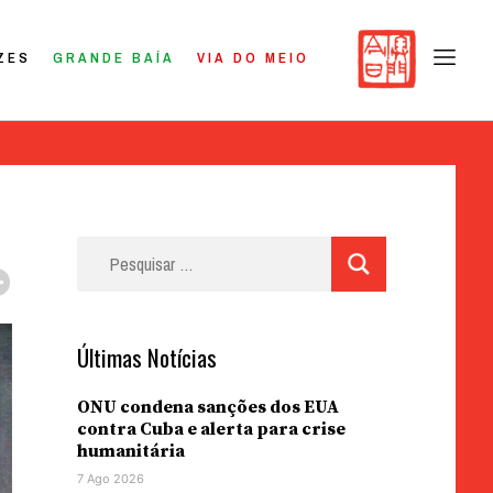
ZES
GRANDE BAÍA
VIA DO MEIO
Pesquisar
por:
Últimas Notícias
ONU condena sanções dos EUA
contra Cuba e alerta para crise
humanitária
7 Ago 2026