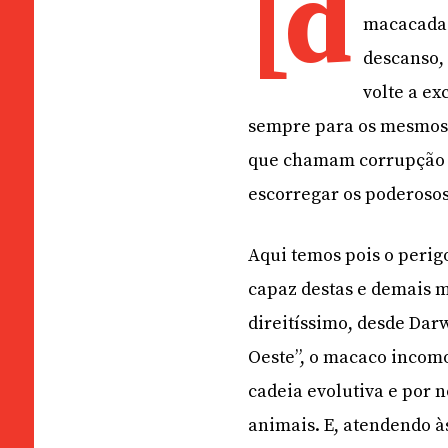
[d
macacadas,
descanso,
volte a ex
sempre para os mesmos e
que chamam corrupção e
escorregar os poderosos
Aqui temos pois o perig
capaz destas e demais m
direitíssimo, desde Dar
Oeste”, o macaco incomo
cadeia evolutiva e por
animais. E, atendendo à