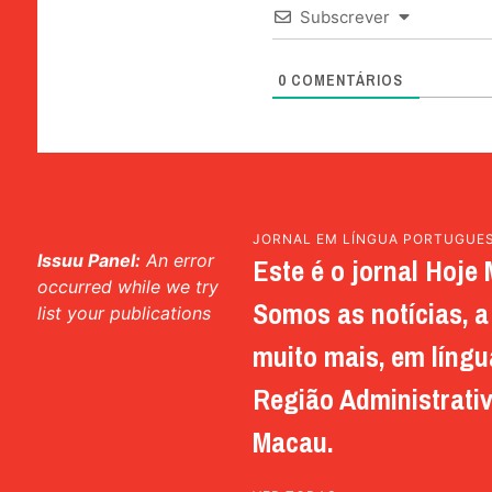
Subscrever
0
COMENTÁRIOS
JORNAL EM LÍNGUA PORTUGUE
Issuu Panel:
An error
Este é o jornal Hoje 
occurred while we try
Somos as notícias, a 
list your publications
muito mais, em língu
Região Administrativ
Macau.