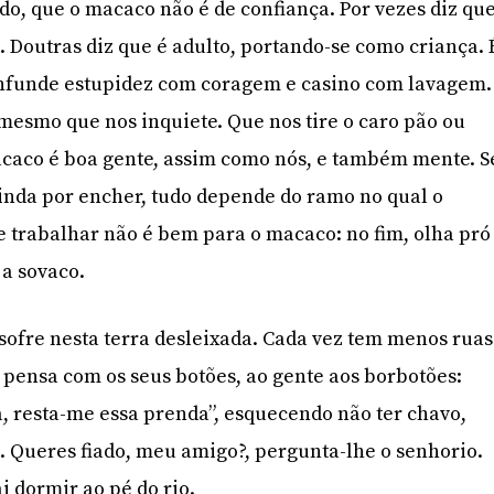
do, que o macaco não é de confiança. Por vezes diz qu
. Doutras diz que é adulto, portando-se como criança. 
nfunde estupidez com coragem e casino com lavagem.
mesmo que nos inquiete. Que nos tire o caro pão ou
acaco é boa gente, assim como nós, e também mente. S
ainda por encher, tudo depende do ramo no qual o
de trabalhar não é bem para o macaco: no fim, olha pró
 a sovaco.
sofre nesta terra desleixada. Cada vez tem menos ruas
 pensa com os seus botões, ao gente aos borbotões:
a, resta-me essa prenda”, esquecendo não ter chavo,
 Queres fiado, meu amigo?, pergunta-lhe o senhorio.
ai dormir ao pé do rio.