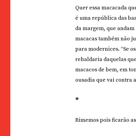
Quer essa macacada que p
é uma república das ba
da margem, que andam à 
macacas também não jul
para modernices. “Se o
rebaldaria daquelas que
macacos de bem, em tom
ousadia que vai contra 
*
Rimemos pois ficarão as 