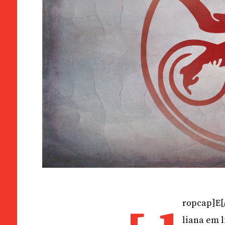
ropcap]E[
liana em 