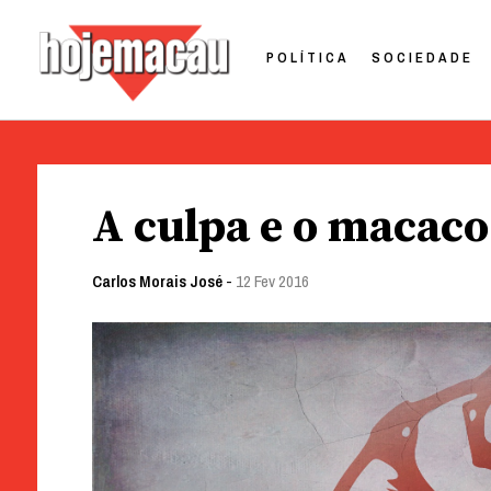
POLÍTICA
SOCIEDADE
Hoje Macau
Jornal em Língua Portuguesa
Skip
to
A culpa e o macaco
content
Carlos Morais José
-
12 Fev 2016