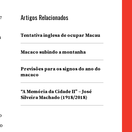
Artigos Relacionados
e
Tentativa inglesa de ocupar Macau
a
Macaco subindo a montanha
Previsões para os signos do ano do
macaco
“A Memória da Cidade II” – José
o
Silveira Machado (1918/2018)
a
o
do