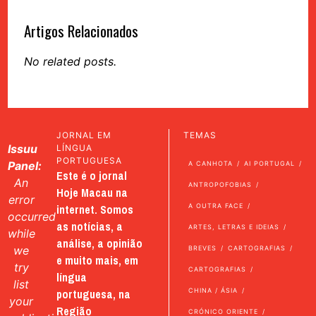
Artigos Relacionados
No related posts.
JORNAL EM
TEMAS
Issuu
LÍNGUA
PORTUGUESA
Panel:
A CANHOTA
AI PORTUGAL
Este é o jornal
An
ANTROPOFOBIAS
Hoje Macau na
error
internet. Somos
A OUTRA FACE
occurred
as notícias, a
ARTES, LETRAS E IDEIAS
while
análise, a opinião
we
BREVES
CARTOGRAFIAS
e muito mais, em
try
CARTOGRAFIAS
língua
list
portuguesa, na
CHINA / ÁSIA
your
Região
CRÓNICO ORIENTE