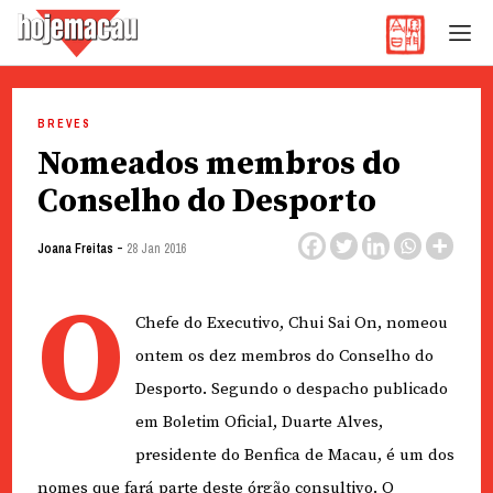
Hoje Macau
Jornal em Língua Portuguesa
Skip
to
BREVES
content
Nomeados membros do
Conselho do Desporto
-
Joana Freitas
28 Jan 2016
O
Chefe do Executivo, Chui Sai On, nomeou
ontem os dez membros do Conselho do
Desporto. Segundo o despacho publicado
em Boletim Oficial, Duarte Alves,
presidente do Benfica de Macau, é um dos
nomes que fará parte deste órgão consultivo. O