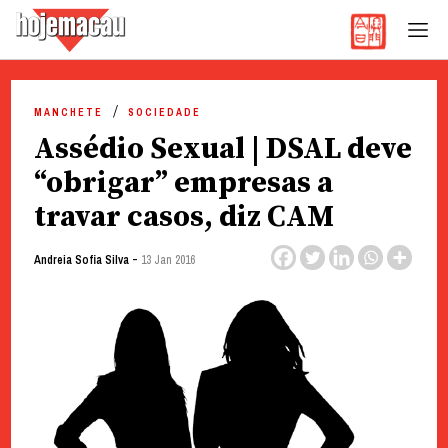
Hoje Macau
Jornal em Língua Portuguesa
Skip
to
MANCHETE
SOCIEDADE
content
Assédio Sexual | DSAL deve
“obrigar” empresas a
travar casos, diz CAM
-
Andreia Sofia Silva
13 Jan 2016