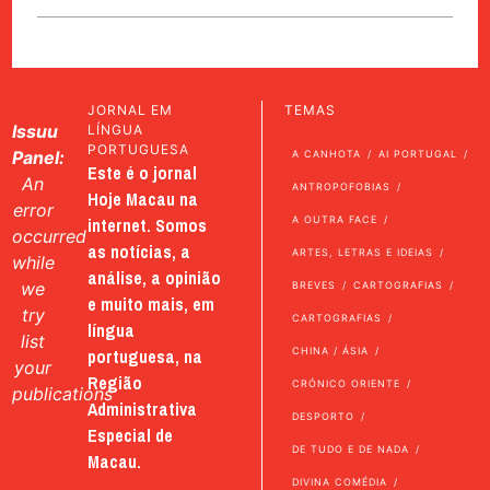
JORNAL EM
TEMAS
Issuu
LÍNGUA
PORTUGUESA
Panel:
A CANHOTA
AI PORTUGAL
Este é o jornal
An
ANTROPOFOBIAS
Hoje Macau na
error
internet. Somos
A OUTRA FACE
occurred
as notícias, a
ARTES, LETRAS E IDEIAS
while
análise, a opinião
we
BREVES
CARTOGRAFIAS
e muito mais, em
try
CARTOGRAFIAS
língua
list
portuguesa, na
CHINA / ÁSIA
your
Região
CRÓNICO ORIENTE
publications
Administrativa
DESPORTO
Especial de
DE TUDO E DE NADA
Macau.
DIVINA COMÉDIA