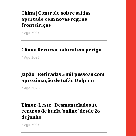
China | Controlo sobre saídas
apertado com novas regras
fronteiriças
7 Ago 2026
Clima: Recurso natural em perigo
7 Ago 2026
Japão | Retiradas 5 mil pessoas com
aproximação de tufão Dolphin
7 Ago 2026
Timor-Leste | Desmantelados 16
centros de burla ‘online’ desde 26
de junho
7 Ago 2026