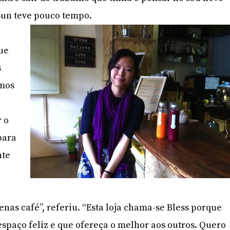
Sun teve pouco tempo.
e
que
s
ámos
o
r o
para
nte
nas café”, referiu. “Esta loja chama-se Bless porque
espaço feliz e que ofereça o melhor aos outros. Quero