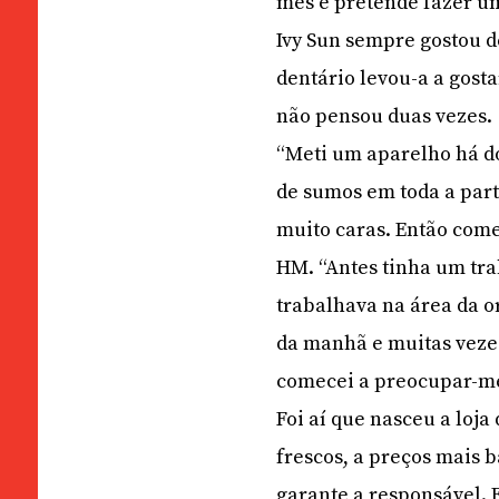
mês e pretende fazer um
Ivy Sun sempre gostou d
dentário levou-a a gost
não pensou duas vezes.
“Meti um aparelho há do
de sumos em toda a part
muito caras. Então come
HM. “Antes tinha um tra
trabalhava na área da o
da manhã e muitas vezes
comecei a preocupar-me
Foi aí que nasceu a loj
frescos, a preços mais 
garante a responsável. 