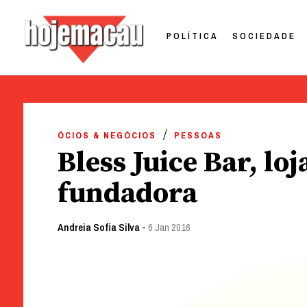
POLÍTICA
SOCIEDADE
Hoje Macau
Jornal em Língua Portuguesa
Skip
to
ÓCIOS & NEGÓCIOS
PESSOAS
content
Bless Juice Bar, lo
fundadora
Andreia Sofia Silva
-
6 Jan 2016