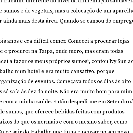
 trabalho diferente ao nível da alimentação saudável
e sumos e de vegetais, mas a colocação de um aparelh
ar ainda mais desta área. Quando se cansou do empreg
is anos e era difícil comer. Comecei a procurar lojas
e e procurei na Taipa, onde moro, mas eram todas
cei a fazer os meus próprios sumos”, contou Ivy Sun a
balho num hotel e era muito cansativo, porque
rganização de eventos. Começava todos os dias às oito
 só saía às dez da noite. Não era muito bom para mim
 com a minha saúde. Então despedi-me em Setembro.
a de sumos, que oferece bebidas feitas com produtos
baixos do que os normais e com o mesmo sabor, como
Entre sair do trabalho que tinha e pensar no seu novo