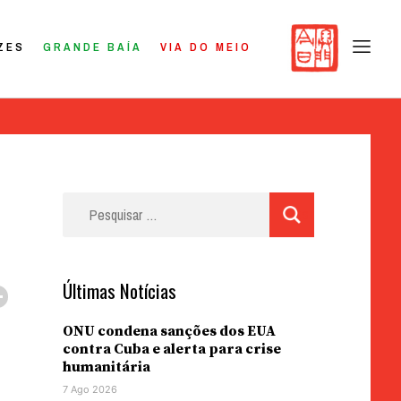
ZES
GRANDE BAÍA
VIA DO MEIO
Pesquisar
por:
Últimas Notícias
ONU condena sanções dos EUA
contra Cuba e alerta para crise
humanitária
7 Ago 2026